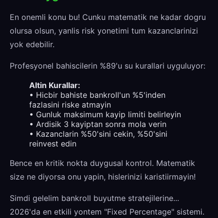
En onemli konu bu! Cunku matematik ne kadar dogru
olursa olsun, yanlis risk yonetimi tum kazanclarinizi
yok edebilir.
Profesyonel bahiscilerin %89'u su kurallari uyguluyor:
Altin Kurallar:
• Hicbir bahiste bankroll'un %5'inden
fazlasini riske atmayin
• Gunluk maksimum kayip limiti belirleyin
• Ardisik 3 kayiptan sonra mola verin
• Kazanclarin %50'sini cekin, %50'sini
reinvest edin
Bence en kritik nokta duygusal kontrol. Matematik
size ne diyorsa onu yapin, hislerinizi karistiirmayin!
Simdi gelelim bankroll buyutme stratejilerine...
2026'da en etkili yontem "Fixed Percentage" sistemi.