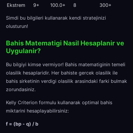
Ekstrem
9+
100.0+
8
300+
Simdi bu bilgileri kullanarak kendi stratejinizi
olusturun!
Bahis Matematigi Nasil Hesaplanir ve
Uygulanir?
Bu bilgiyi kimse vermiyor! Bahis matematiginin temeli
olasilik hesaplaridir. Her bahiste gercek olasilik ile
bahis sirketinin verdigi olasilik arasindaki farki bulmak
zorundasiniz.
Kelly Criterion formulu kullanarak optimal bahis
miktarini hesaplayabilirsiniz:
f = (bp - q) / b