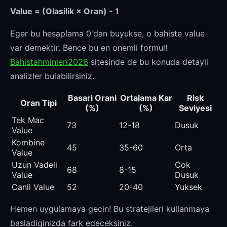
Value = (Olasilik × Oran) - 1
Eger bu hesaplama 0'dan buyukse, o bahiste value
var demektir. Bence bu en onemli formul!
Bahistahminleri2026
sitesinde de bu konuda detayli
analizler bulabilirsiniz.
Basari Orani
Ortalama Kar
Risk
Oran Tipi
(%)
(%)
Seviyesi
Tek Mac
73
12-18
Dusuk
Value
Kombine
45
35-60
Orta
Value
Uzun Vadeli
Cok
68
8-15
Value
Dusuk
Canli Value
52
20-40
Yuksek
Hemen uygulamaya gecin! Bu stratejileri kullanmaya
basladiginizda fark edeceksiniz.