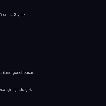
 en az 2 yıllık
nların genel başarı
sa işin içinde çok