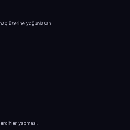
k maç üzerine yoğunlaşan
tercihler yapması.