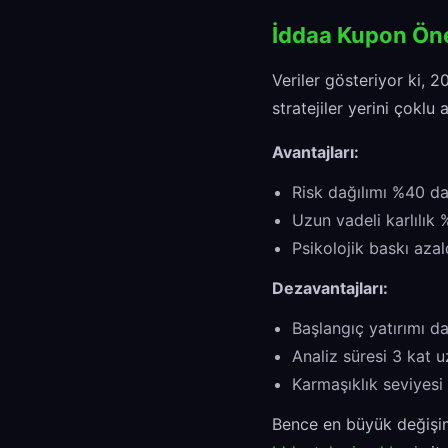
İddaa Kupon Öner
Veriler gösteriyor ki, 
stratejiler yerini çoklu 
Avantajları:
Risk dağılımı %40 da
Uzun vadeli karlılık 
Psikolojik baskı azal
Dezavantajları:
Başlangıç yatırımı d
Analiz süresi 3 kat u
Karmaşıklık seviyesi 
Bence en büyük değişim,