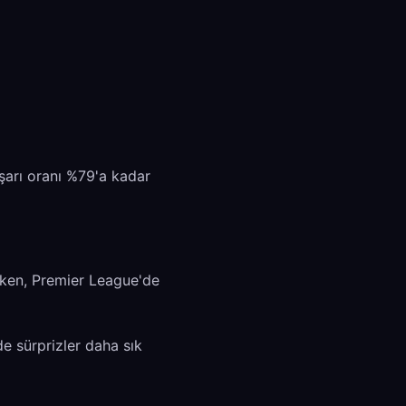
aşarı oranı %79'a kadar
 iken, Premier League'de
de sürprizler daha sık