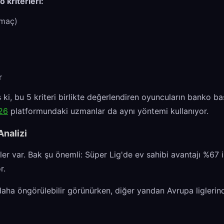
kriterleri:
 maç)
r
 ki, bu 5 kriteri birlikte değerlendiren oyuncuların banko b
26
platformundaki uzmanlar da aynı yöntemi kullanıyor.
Analizi
kler var. Bak şu önemli: Süper Lig'de ev sahibi avantajı %67
r.
 daha öngörülebilir görünürken, diğer yandan Avrupa liglerin