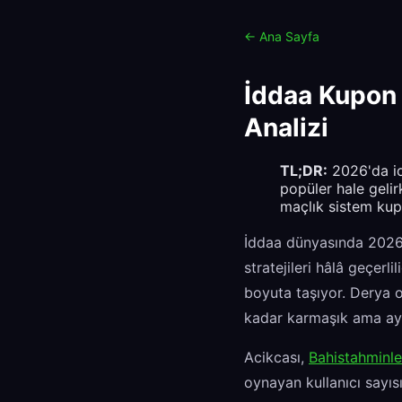
← Ana Sayfa
İddaa Kupon 
Analizi
TL;DR:
2026'da id
popüler hale gelir
maçlık sistem kup
İddaa dünyasında 2026 y
stratejileri hâlâ geçerl
boyuta taşıyor. Derya o
kadar karmaşık ama ayn
Acikcası,
Bahistahminl
oynayan kullanıcı sayıs