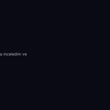
a inceledim ve