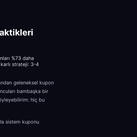
ktikleri
onları %73 daha
arlı strateji: 3-4
 yandan geleneksel kupon
yuncuları bambaşka bir
yleyebilirim: hiç bu
asla sistem kuponu