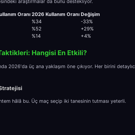
esindeki araştırmalar da bunu destekliyor.
ullanım Oranı
2026 Kullanım Oranı
Değişim
%34
-33%
%52
+29%
%14
+4%
ktikleri: Hangisi En Etkili?
a 2026'da üç ana yaklaşım öne çıkıyor. Her birini detaylıc
Stratejisi
ntem hâlâ bu. Üç maç seçip iki tanesinin tutması yeterli.