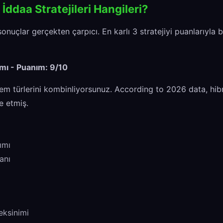
İddaa Stratejileri Hangileri?
sonuçlar gerçekten çarpıcı. En karlı 3 stratejiyi puanlarıyla bi
ımı - Puanım: 9/10
em türlerini kombinliyorsunuz. According to 2026 data, hibr
de etmiş.
ımı
anı
eksinimi