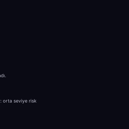
dı.
: orta seviye risk