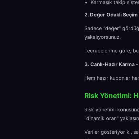
Karmaşık takip siste
2. Değer Odaklı Seçim
Sadece "değer" gördüğü
yakalıyorsunuz.
Tecrubelerime göre, bu 
3. Canlı-Hazır Karma -
Hem hazır kuponlar hem
Risk Yönetimi: 
Risk yönetimi konusunda 
"dinamik oran" yaklaşım
Veriler gösteriyor ki, sa