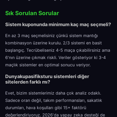
Sık Sorulan Sorular
Sistem kuponunda minimum kaç maç seçmeli?
En az 3 maç seçmelisiniz çünkü sistem mantığı
kombinasyon üzerine kurulu. 2/3 sistemi en basit
başlangıç. Tecrübeliseniz 4-5 maça çıkabilirsiniz ama
6'nın üzerine çıkmak riskli. Veriler gösteriyor ki 3-4
maçlık sistemler en optimal sonucu veriyor.
Dunyakupasifiksturu sistemleri diğer
sitelerden farklı mı?
Evet, bizim sistemlerimiz daha çok analiz odaklı.
Sadece oran değil, takım performansları, sakatlık
durumları, hava koşulları gibi 15+ faktörü
değerlendiriyoruz. 2026'da yapay zeka desteği de