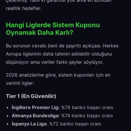
realitik hedefler.
Hangi Liglerde Sistem Kuponu
Oynamak Daha Karlı?
Bu sorunun cevabı beni de şaşırttı açıkçası. Herkes
Avrupa liglerinin daha tahmin edilebilir olduğunu
düşünüyor ama veriler farklı şeyler söylüyor.
2026 analizlerine göre, sistem kuponları için en
verimli ligler:
Tier 1 (En Güvenilir)
İngiltere Premier Lig:
%76 banko başarı oranı
Almanya Bundesliga:
%74 banko başarı oranı
İspanya La Liga:
%72 banko başarı oranı