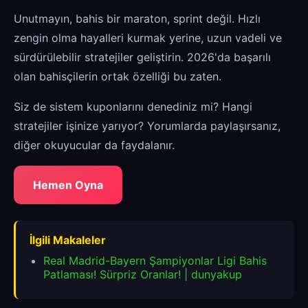
Unutmayın, bahis bir maraton, sprint değil. Hızlı
zengin olma hayalleri kurmak yerine, uzun vadeli ve
sürdürülebilir stratejiler geliştirin. 2026'da başarılı
olan bahisçilerin ortak özelliği bu zaten.
Siz de sistem kuponlarını denediniz mi? Hangi
stratejiler işinize yarıyor? Yorumlarda paylaşırsanız,
diğer okuyucular da faydalanır.
Hemen Oyna
İlgili Makaleler
Real Madrid-Bayern Şampiyonlar Ligi Bahis
Patlaması! Sürpriz Oranlar! | dunyakup