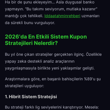
Ha bir de şunu ekleyeyim... Asla duygusal banko
yapmayın. "Bu takımı seviyorum, mutlaka kazanır"
mantığı çok tehlikeli.
Iddaatahminrehberi
uzmanları
da sürekli bunu vurguluyor.
2026'da En Etkili Sistem Kupon
Stratejileri Nelerdir?
Bu yıl öne çıkan stratejiler gerçekten ilginç. Özellikle
yapay zeka destekli analiz araçlarının
yaygınlaşmasıyla birlikte yeni yaklaşımlar gelişti.
Araştırmalara göre, en başarılı bahisçilerin %89'u şu
stratejileri uyguluyor:
1. Hibrit Sistem Stratejisi
Bu strateji farklı lig seviyelerini karıştırıyor. Mesela: