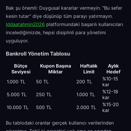
Bak şu önemli: Duygusal kararlar vermeyin. "Bu sefer
kesin tutar" diye düşünüp tüm parayı yatırmayın.
Iddaatahmin2026
platformundaki başarılı kullanıcıları
incelediğimizde, hepsi disiplinli para yönetimi
uyguluyor.
Bankroll Yönetim Tablosu
Bütçe
Kupon Başına
Haftalık
Aylık
Seviyesi
Miktar
Limit
Hedef
%10-15
1.000 TL
50 TL
200 TL
kar
%12-18
5.000 TL
250 TL
1.000 TL
kar
%15-20
10.000 TL
500 TL
2.000 TL
kar
Bu tablodaki oranlar gerçek kullanıcı verilerinden
çıkarılmış. Tabii ki garantisi yok ama en azından