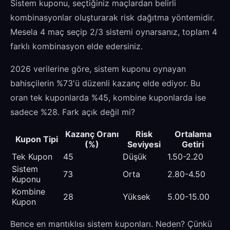
Sistem kuponu, seçtiğiniz maçlardan belirli
kombinasyonlar oluşturarak risk dağıtma yöntemidir.
Mesela 4 maç seçip 2/3 sistemi oynarsanız, toplam 4
farklı kombinasyon elde edersiniz.
2026 verilerine göre, sistem kuponu oynayan
bahisçilerin %73'ü düzenli kazanç elde ediyor. Bu
oran tek kuponlarda %45, kombine kuponlarda ise
sadece %28. Fark açık değil mi?
Kazanç Oranı
Risk
Ortalama
Kupon Tipi
(%)
Seviyesi
Getiri
Tek Kupon
45
Düşük
1.50-2.20
Sistem
73
Orta
2.80-4.50
Kuponu
Kombine
28
Yüksek
5.00-15.00
Kupon
Bence en mantıklısı sistem kuponları. Neden? Çünkü