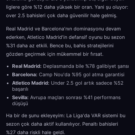
liglere göre %12 daha yüksek bir oran. Yani şu oluyor:
over 2.5 bahisleri çok daha güvenilir hale gelmiş.
Real Madrid ve Barcelona'nın dominasyonu devam
ederken, Atletico Madrid'in defansif oyunu bu sezon
%31 daha az etkili. Bence bu, bahis stratejilerini
gözden geçirmek için mükemmel bir fırsat.
Real Madrid:
Deplasmanda bile %78 galibiyet şansı
Barcelona:
Camp Nou'da %95 gol atma garantisi
Atletico Madrid:
Under 2.5 gol artık sadece %52
başarılı
Sevilla:
Avrupa maçları sonrası %41 performans
düşüşü
Ha bir de şunu ekleyeyim: La Liga'da VAR sistemi bu
sezon çok daha aktif kullanılıyor. Penaltı bahisleri
%27 daha riskli hale geldi.