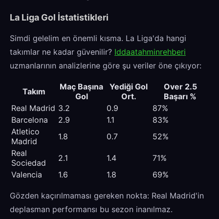
La Liga Gol İstatistikleri
Simdi gelelim en önemli kısma. La Liga'da hangi
takımlar ne kadar güvenilir?
Iddaatahminrehberi
uzmanlarının analizlerine göre şu veriler öne çıkıyor:
Maç Başına
Yediği Gol
Over 2.5
Takım
Gol
Ort.
Başarı %
Real Madrid
3.2
0.9
87%
Barcelona
2.9
1.1
83%
Atletico
1.8
0.7
52%
Madrid
Real
2.1
1.4
71%
Sociedad
Valencia
1.6
1.8
69%
Gözden kaçırılmaması gereken nokta: Real Madrid'in
deplasman performansı bu sezon inanılmaz.