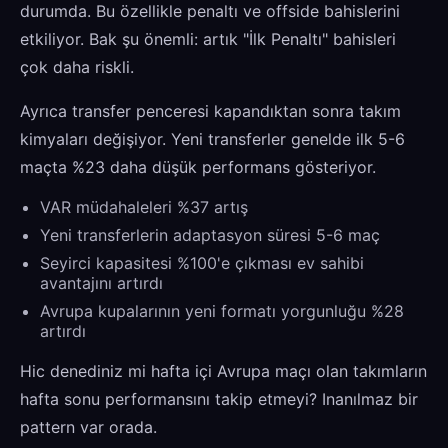
durumda. Bu özellikle penaltı ve offside bahislerini
etkiliyor. Bak şu önemli: artık "İlk Penaltı" bahisleri
çok daha riskli.
Ayrıca transfer penceresi kapandıktan sonra takım
kimyaları değişiyor. Yeni transferler genelde ilk 5-6
maçta %23 daha düşük performans gösteriyor.
VAR müdahaleleri %37 artış
Yeni transferlerin adaptasyon süresi 5-6 maç
Seyirci kapasitesi %100'e çıkması ev sahibi
avantajını artırdı
Avrupa kupalarının yeni formatı yorgunluğu %28
artırdı
Hic denediniz mi hafta içi Avrupa maçı olan takımların
hafta sonu performansını takip etmeyi? Inanılmaz bir
pattern var orada.