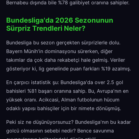
Bernabeu dışında bile %78 galibiyet oranına sahipler.
Bundesliga'da 2026 Sezonunun
Sürpriz Trendleri Neler?
Bundesliga bu sezon gerçekten sürprizlerle dolu.
Bayern Münih'in dominasyonu sürerken, diğer
takımlar da çok daha rekabetçi hale gelmiş. Veriler
gösteriyor ki, lig genelinde puan farkları %19 azalmış.
En çarpıcı istatistik şu: Bundesliga'da over 2.5 gol
bahisleri %81 başarı oranına sahip. Bu, Avrupa'nın en
yüksek oranı. Acikcasi, Alman futbolunun hücum
odaklı yapısı bahisçiler için bir nimete dönüşmüş.
Peki siz ne düşünüyorsunuz? Bundesliga'nın bu kadar
golcü olmasının sebebi nedir? Bence savunma