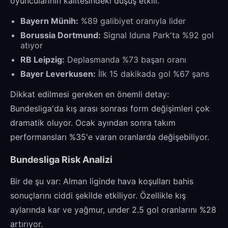
oyuncularının kalitesindeki düşüş etkili.
Bayern Münih:
%89 galibiyet oranıyla lider
Borussia Dortmund:
Signal Iduna Park'ta %92 gol
atıyor
RB Leipzig:
Deplasmanda %73 başarı oranı
Bayer Leverkusen:
İlk 15 dakikada gol %67 şans
Dikkat edilmesi gereken en önemli detay:
Bundesliga'da kış arası sonrası form değişimleri çok
dramatik oluyor. Ocak ayından sonra takım
performansları %35'e varan oranlarda değişebiliyor.
Bundesliga Risk Analizi
Bir de şu var: Alman liginde hava koşulları bahis
sonuçlarını ciddi şekilde etkiliyor. Özellikle kış
aylarında kar ve yağmur, under 2.5 gol oranlarını %28
artırıyor.