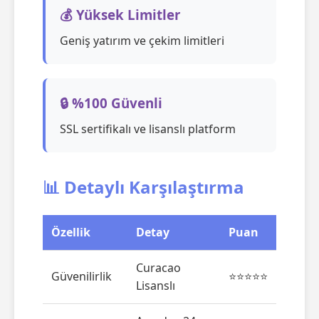
💰 Yüksek Limitler
Geniş yatırım ve çekim limitleri
🔒 %100 Güvenli
SSL sertifikalı ve lisanslı platform
📊 Detaylı Karşılaştırma
Özellik
Detay
Puan
Curacao
Güvenilirlik
⭐⭐⭐⭐⭐
Lisanslı