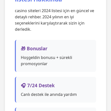
casino siteleri 2024 listesi için en güncel ve
detaylı rehber. 2024 yılının en iyi
seçeneklerini karşılaştırarak sizin için
derledik.
🎁 Bonuslar
Hoşgeldin bonusu + sürekli
promosyonlar
🎧 7/24 Destek
Canlı destek ile anında yardım