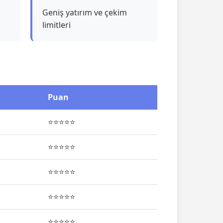
Geniş yatırım ve çekim
limitleri
Puan
⭐⭐⭐⭐⭐
⭐⭐⭐⭐⭐
⭐⭐⭐⭐⭐
⭐⭐⭐⭐⭐
⭐⭐⭐⭐⭐