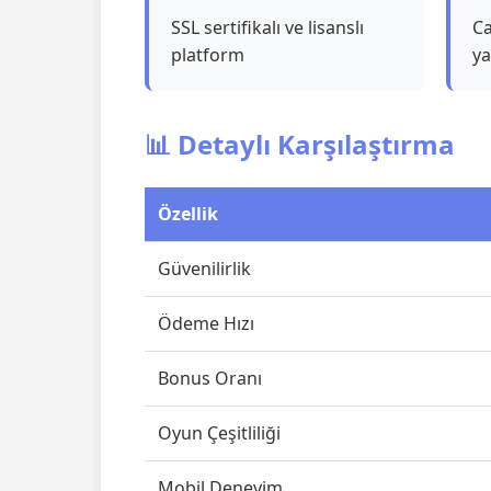
SSL sertifikalı ve lisanslı
Ca
platform
y
📊 Detaylı Karşılaştırma
Özellik
Güvenilirlik
Ödeme Hızı
Bonus Oranı
Oyun Çeşitliliği
Mobil Deneyim