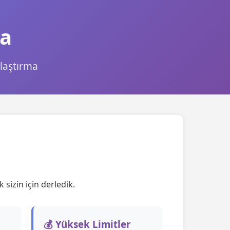
ma
ılaştırma
 sizin için derledik.
💰 Yüksek Limitler