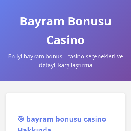
Bayram Bonusu
Casino
En iyi bayram bonusu casino seçenekleri ve
detaylı karşılaştırma
🎯 bayram bonusu casino
Hakkında