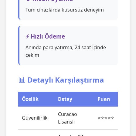
Tüm cihazlarda kusursuz deneyim
⚡ Hızlı Ödeme
Anında para yatırma, 24 saat içinde
çekim
📊 Detaylı Karşılaştırma
Özellik
Detay
Puan
Curacao
Güvenilirlik
⭐⭐⭐⭐⭐
Lisanslı