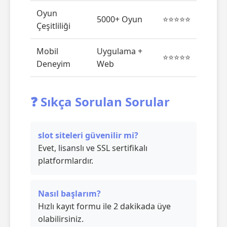
Oyun
5000+ Oyun
⭐⭐⭐⭐⭐
Çeşitliliği
Mobil
Uygulama +
⭐⭐⭐⭐⭐
Deneyim
Web
❓ Sıkça Sorulan Sorular
slot siteleri güvenilir mi?
Evet, lisanslı ve SSL sertifikalı
platformlardır.
Nasıl başlarım?
Hızlı kayıt formu ile 2 dakikada üye
olabilirsiniz.