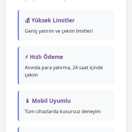
💰 Yüksek Limitler
Geniş yatırım ve çekim limitleri
⚡ Hızlı Ödeme
Anında para yatırma, 24 saat içinde
çekim
📱 Mobil Uyumlu
Tüm cihazlarda kusursuz deneyim