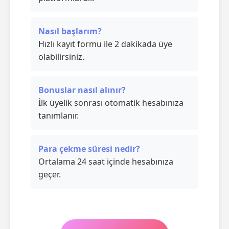
Nasıl başlarım?
Hızlı kayıt formu ile 2 dakikada üye
olabilirsiniz.
Bonuslar nasıl alınır?
İlk üyelik sonrası otomatik hesabınıza
tanımlanır.
Para çekme süresi nedir?
Ortalama 24 saat içinde hesabınıza
geçer.