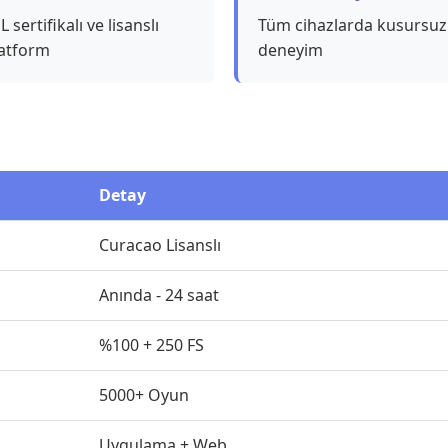
L sertifikalı ve lisanslı
Tüm cihazlarda kusursuz
atform
deneyim
Detay
Curacao Lisanslı
Anında - 24 saat
%100 + 250 FS
5000+ Oyun
Uygulama + Web