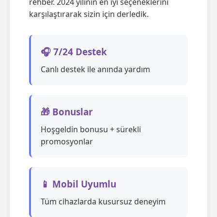
rehber. 2024 yılının en iyi seçeneklerini
karşılaştırarak sizin için derledik.
🎧 7/24 Destek
Canlı destek ile anında yardım
🎁 Bonuslar
Hoşgeldin bonusu + sürekli
promosyonlar
📱 Mobil Uyumlu
Tüm cihazlarda kusursuz deneyim