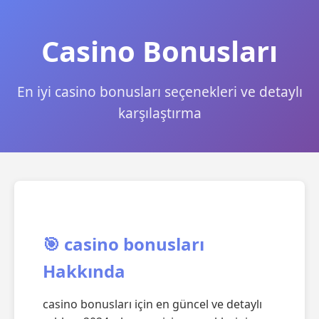
Casino Bonusları
En iyi casino bonusları seçenekleri ve detaylı
karşılaştırma
🎯 casino bonusları
Hakkında
casino bonusları için en güncel ve detaylı