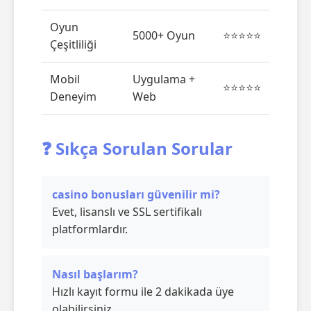
Oyun
5000+ Oyun
⭐⭐⭐⭐⭐
Çeşitliliği
Mobil
Uygulama +
⭐⭐⭐⭐⭐
Deneyim
Web
❓ Sıkça Sorulan Sorular
casino bonusları güvenilir mi?
Evet, lisanslı ve SSL sertifikalı
platformlardır.
Nasıl başlarım?
Hızlı kayıt formu ile 2 dakikada üye
olabilirsiniz.