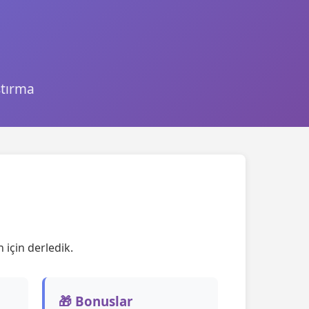
ştırma
 için derledik.
🎁 Bonuslar