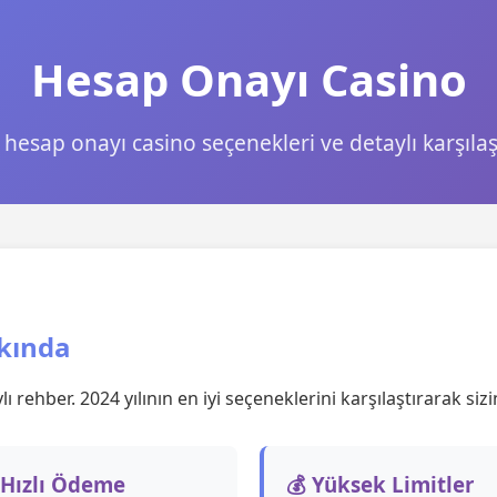
Hesap Onayı Casino
i hesap onayı casino seçenekleri ve detaylı karşıla
kkında
 rehber. 2024 yılının en iyi seçeneklerini karşılaştırarak sizin
 Hızlı Ödeme
💰 Yüksek Limitler