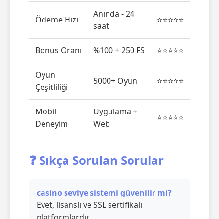
Anında - 24
Ödeme Hızı
⭐⭐⭐⭐⭐
saat
Bonus Oranı
%100 + 250 FS
⭐⭐⭐⭐⭐
Oyun
5000+ Oyun
⭐⭐⭐⭐⭐
Çeşitliliği
Mobil
Uygulama +
⭐⭐⭐⭐⭐
Deneyim
Web
❓ Sıkça Sorulan Sorular
casino seviye sistemi güvenilir mi?
Evet, lisanslı ve SSL sertifikalı
platformlardır.