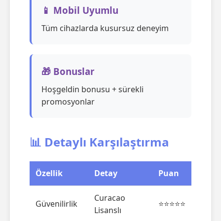
📱 Mobil Uyumlu
Tüm cihazlarda kusursuz deneyim
🎁 Bonuslar
Hoşgeldin bonusu + sürekli
promosyonlar
📊 Detaylı Karşılaştırma
Özellik
Detay
Puan
Curacao
Güvenilirlik
⭐⭐⭐⭐⭐
Lisanslı