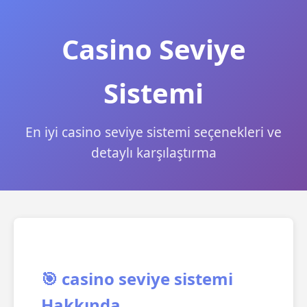
Casino Seviye
Sistemi
En iyi casino seviye sistemi seçenekleri ve
detaylı karşılaştırma
🎯 casino seviye sistemi
Hakkında