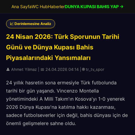
Ana Sayfa
WC Hub
Haberler
DUNYA KUPASI BAHIS YAP →
📈 Derinlemesine Analiz
24 Nisan 2026: Türk Sporunun Tarihi
Günü ve Dünya Kupası Bahis
Piyasalarındaki Yansımaları
👤 Ahmet Yilmaz | 📅 24.04.2026 04:14 | 🌐 tr_tv_spor
24 yıllık hasretin sona ermesiyle Türk futbolunda
tarihi bir gün yaşandı. Vincenzo Montella
yönetimindeki A Milli Takım'ın Kosova'yı 1-0 yenerek
2026 Dünya Kupası'na katılma hakkı kazanması,
sadece futbolseverler için değil, bahis dünyası için de
önemli gelişmelere sahne oldu.