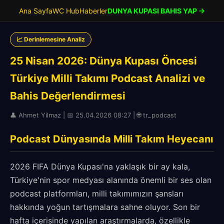
Ana Sayfa
WC Hub
Haberler
DUNYA KUPASI BAHIS YAP →
📈 Derinlemesine Analiz
25 Nisan 2026: Dünya Kupası Öncesi
Türkiye Milli Takımı Podcast Analizi ve
Bahis Değerlendirmesi
👤 Ahmet Yilmaz | 📅 25.04.2026 08:27 | 🌐 tr_podcast
Podcast Dünyasında Milli Takım Heyecanı
2026 FIFA Dünya Kupası'na yaklaşık bir ay kala,
Türkiye'nin spor medyası alanında önemli bir ses olan
podcast platformları, milli takımımızın şansları
hakkında yoğun tartışmalara sahne oluyor. Son bir
hafta içerisinde yapılan araştırmalarda, özellikle