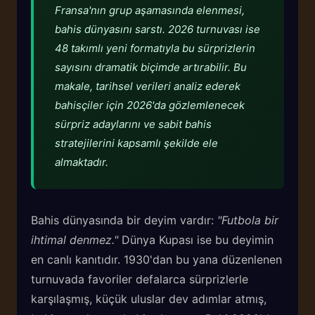
Fransa'nın grup aşamasında elenmesi,
bahis dünyasını sarstı. 2026 turnuvası ise
48 takımlı yeni formatıyla bu sürprizlerin
sayısını dramatik biçimde artırabilir. Bu
makale, tarihsel verileri analiz ederek
bahisçiler için 2026'da gözlemlenecek
sürpriz adaylarını ve sabit bahis
stratejilerini kapsamlı şekilde ele
almaktadır.
Bahis dünyasında bir deyim vardır:
"Futbola bir
ihtimal denmez."
Dünya Kupası ise bu deyimin
en canlı kanıtıdır. 1930'dan bu yana düzenlenen
turnuvada favoriler defalarca sürprizlerle
karşılaşmış, küçük uluslar dev adımlar atmış,