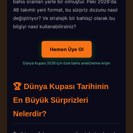
bahis oranları yerle bir olmuştur. Peki 2026'da
48 takımlı yeni format, bu sürpriz dozunu nasıl
değiştiriyor? Ve stratejik bir bahisçi olarak bu
bilgiyi nasıl kullanabilirsiniz?
Hemen Üye Ol
Dünya Kupası 2026 için özel bahis analizlerine erişin
🏆 Dünya Kupası Tarihinin
En Büyük Sürprizleri
Nelerdir?