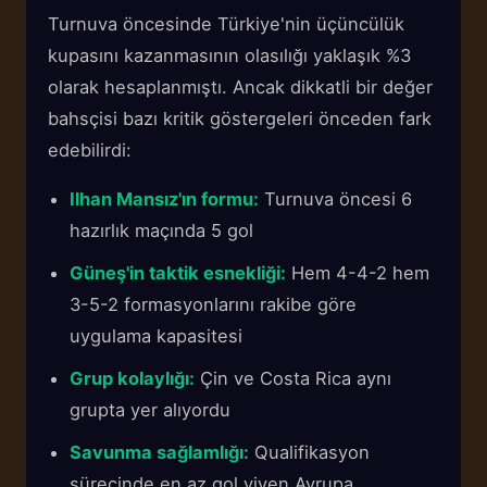
Turnuva öncesinde Türkiye'nin üçüncülük
kupasını kazanmasının olasılığı yaklaşık %3
olarak hesaplanmıştı. Ancak dikkatli bir değer
bahsçisi bazı kritik göstergeleri önceden fark
edebilirdi:
Ilhan Mansız'ın formu:
Turnuva öncesi 6
hazırlık maçında 5 gol
Güneş'in taktik esnekliği:
Hem 4-4-2 hem
3-5-2 formasyonlarını rakibe göre
uygulama kapasitesi
Grup kolaylığı:
Çin ve Costa Rica aynı
grupta yer alıyordu
Savunma sağlamlığı:
Qualifikasyon
sürecinde en az gol yiyen Avrupa