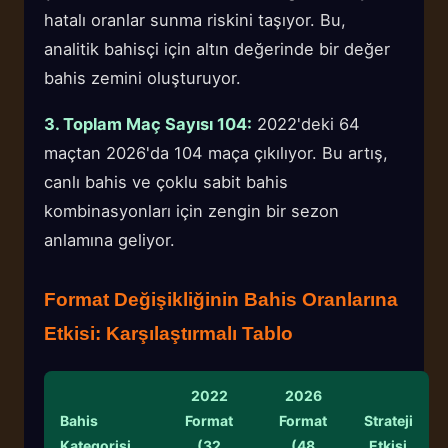
hatalı oranlar sunma riskini taşıyor. Bu,
analitik bahisçi için altın değerinde bir değer
bahis zemini oluşturuyor.
3. Toplam Maç Sayısı 104:
2022'deki 64
maçtan 2026'da 104 maça çıkılıyor. Bu artış,
canlı bahis ve çoklu sabit bahis
kombinasyonları için zengin bir sezon
anlamına geliyor.
Format Değişikliğinin Bahis Oranlarına
Etkisi: Karşılaştırmalı Tablo
2022
2026
Bahis
Format
Format
Strateji
Kategorisi
(32
(48
Etkisi