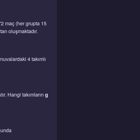
2 maç (her grupta 15
çtan oluşmaktadır.
rnuvalardaki 4 takımlı
ır. Hangi takımların
g
onunda