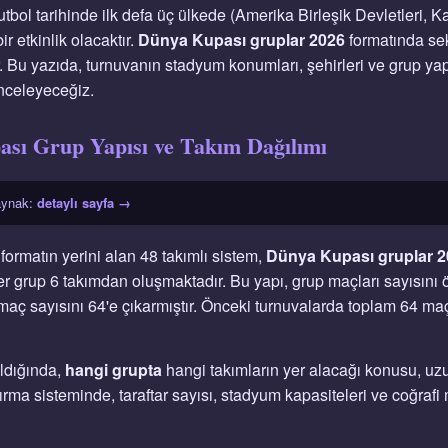
tbol tarihinde ilk defa üç ülkede (Amerika Birleşik Devletleri,
 etkinlik olacaktır.
Dünya Kupası gruplar 2026
formatında sek
. Bu yazıda, turnuvanın stadyum konumları, şehirleri ve grup yapıs
 inceleyeceğiz.
sı Grup Yapısı ve Takım Dağılımı
kaynak:
detaylı sayfa →
formatın yerini alan 48 takımlı sistem,
Dünya Kupası gruplar 
r grup 6 takımdan oluşmaktadır. Bu yapı, grup maçları sayısını 
aç sayısını 64'e çıkarmıştır. Önceki turnuvalarda toplam 64 maç
ıldığında,
hangi grupta
hangi takımların yer alacağı konusu, uz
rma sisteminde, taraftar sayısı, stadyum kapasiteleri ve coğraf