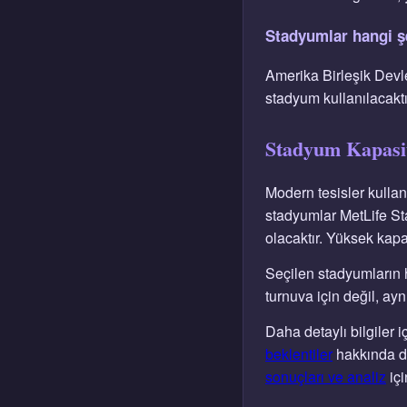
Stadyumlar hangi şe
Amerika Birleşik Devl
stadyum kullanılacaktı
Stadyum Kapasite
Modern tesisler kulla
stadyumlar MetLife St
olacaktır. Yüksek kapas
Seçilen stadyumların 
turnuva için değil, ay
Daha detaylı bilgiler i
beklentiler
hakkında dah
sonuçları ve analiz
içi