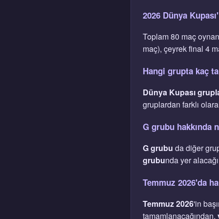
2026 Dünya Kupası
Toplam 80 maç oynana
maç), çeyrek final 4 
Hangi grupta kaç ta
Dünya Kupası grupl
gruplardan farklı olar
G grubu hakkında n
G grubu
da diğer gru
grubu
nda yer alacağı,
Temmuz 2026'da ha
Temmuz 2026
'in baş
tamamlanacağından,