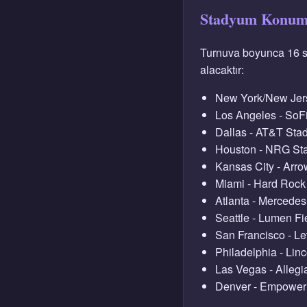
Stadyum Konumla
Turnuva boyunca 16 st
alacaktır:
New York/New Jers
Los Angeles - SoF
Dallas - AT&T Sta
Houston - NRG St
Kansas City - Arr
Miami - Hard Rock
Atlanta - Mercede
Seattle - Lumen Fi
San Francisco - Le
Philadelphia - Linc
Las Vegas - Allegi
Denver - Empower 