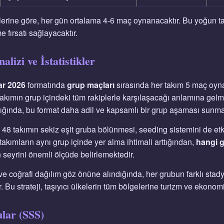
lerine göre, her gün ortalama 4-6 maç oynanacaktır. Bu yoğun tak
e fırsatı sağlayacaktır.
lizi ve İstatistikler
ar 2026
formatında
grup maçları
sırasında her takım 5 maç oynay
takımın grup içindeki tüm rakiplerle karşılaşacağı anlamına gel
dığında, bu format daha adil ve kapsamlı bir grup aşaması sunma
, 48 takımın sekiz eşit gruba bölünmesi, seeding sistemini de etki
 takımların aynı grup içinde yer alma ihtimali arttığından,
hangi 
seyrini önemli ölçüde belirlemektedir.
ve coğrafi dağılım göz önüne alındığında, her grubun farklı sta
 Bu strateji, taşıyıcı ülkelerin tüm bölgelerine turizm ve ekonomi
ular (SSS)