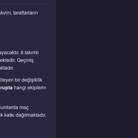
vim, taraftarların
acaktır. 6 takımlı
mektedir. Geçmiş
ktadır.
leyen bir değişiklik
grupta
hangi ekiplerin
dyumlarda maç
k katkı dağıtmaktadır.