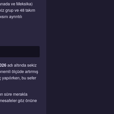
 Kanada ve Meksika)
iz grup ve 48 takım
ını ayrıntılı
2026
adı altında sekiz
önemli ölçüde artırmış
 yapılırken, bu sefer
un süre merakla
i mesafeler göz önüne