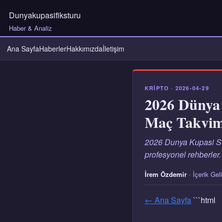
Dunyakupasifiksturu
Haber & Analiz
Ana Sayfa
Haberler
Hakkımızda
İletişim
KRIPTO · 2026-04-29
2026 Dünya 
Maç Takvim
2026 Dunya Kupasi Stad
profesyonel rehberler.
İrem Özdemir
· İçerik Gel
← Ana Sayfa
```html