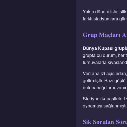
Yakin dönem istatistik
farklı stadyumlara gitm
Grup Maçları Ana
Dünya Kupası grupl
grupta bu durum, her 
turnuvalarla kıyaslan
Veri analizi açısından
getirmiştir. Bazı güçlü
bulunacağı turnuvanın 
Stadyum kapasiteleri 
oynaması sağlanmıştır.
Sık Sorulan Sor