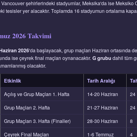
Vancouver şehirlerindeki stadyumlar, Meksika'da ise Meksiko C
ki tesisler yer alacaktır. Toplamda 16 stadyumun ortalama kapas
muz 2026 Takvimi
Haziran 2026
'da başlayacak, grup maçları Haziran ortasında d
şında ise çeyrek final maçları oynanacaktır.
G grubu
dahil tüm gr
tamamlanmış olacaktır.
Etkinlik
Tarih Aralığı
Ta
Açılış ve Grup Maçları 1. Hafta
14-20 Haziran
24
Grup Maçları 2. Hafta
21-27 Haziran
24
Grup Maçları 3. Hafta (Finaller)
28-30 Haziran
8
Çeyrek Final Maçları
1-6 Temmuz
4