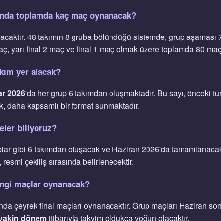
'nda toplamda kaç maç oynanacak?
caktır. 48 takımın 8 gruba bölündüğü sistemde, grup aşaması 7
maç, yarı final 2 maç ve final 1 maç olmak üzere toplamda 80 ma
kım yer alacak?
ar 2026
'da her grup 6 takımdan oluşmaktadır. Bu sayı, önceki tu
ak, daha kapsamlı bir format sunmaktadır.
eler biliyoruz?
plar gibi 6 takımdan oluşacak ve Haziran 2026'da tamamlanacakt
 resmi çekiliş sırasında belirlenecektir.
ngi maçlar oynanacak?
ında çeyrek final maçları oynanacaktır. Grup maçları Haziran s
yakin dönem
itibarıyla takvim oldukça yoğun olacaktır.