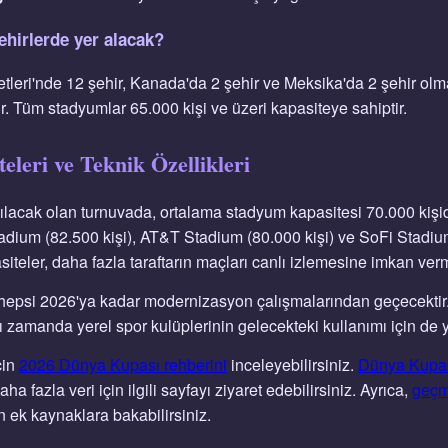
hirlerde yer alacak?
etleri'nde 12 şehir, Kanada'da 2 şehir ve Meksika'da 2 şehir ol
r. Tüm stadyumlar 65.000 kişi ve üzeri kapasiteye sahiptir.
leri ve Teknik Özellikleri
nılacak olan turnuvada, ortalama stadyum kapasitesi 70.000 kişi
adium (82.500 kişi), AT&T Stadium (80.000 kişi) ve SoFi Stadium
iteler, daha fazla taraftarın maçları canlı izlemesine imkan vermi
hepsi 2026'ya kadar modernizasyon çalışmalarından geçecektir.
nı zamanda yerel spor kulüplerinin gelecekteki kullanımı için de 
çin
2026 Dünya Kupası rehberini
inceleyebilirsiniz.
Dünya Kupası
a fazla veri için ilgili sayfayı ziyaret edebilirsiniz. Ayrıca,
geçm
n ek kaynaklara bakabilirsiniz.