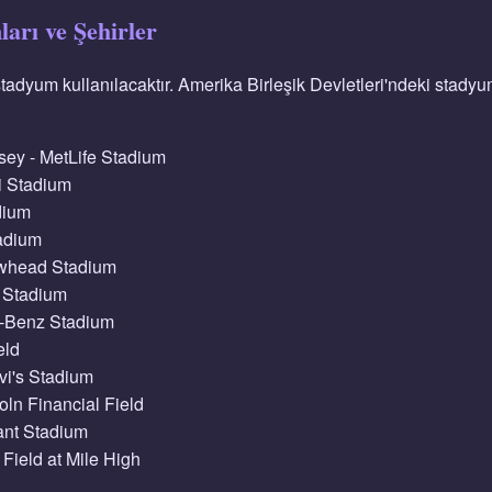
rı ve Şehirler
adyum kullanılacaktır. Amerika Birleşik Devletleri'ndeki stadyum
ey - MetLife Stadium
i Stadium
dium
adium
owhead Stadium
 Stadium
s-Benz Stadium
eld
vi's Stadium
oln Financial Field
ant Stadium
Field at Mile High