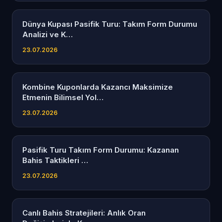
Dünya Kupası Pasifik Turu: Takım Form Durumu
Analizi ve K…
23.07.2026
Kombine Kuponlarda Kazancı Maksimize
Etmenin Bilimsel Yol…
23.07.2026
Pasifik Turu Takım Form Durumu: Kazanan
Bahis Taktikleri …
23.07.2026
Canlı Bahis Stratejileri: Anlık Oran