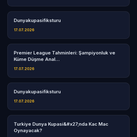
Dunyakupasifiksturu
17.07.2026
Premier League Tahminleri: Şampiyonluk ve
Küme Düşme Anal…
17.07.2026
Dunyakupasifiksturu
17.07.2026
Turkiye Dunya Kupasi&#x27;nda Kac Mac
Oynayacak?