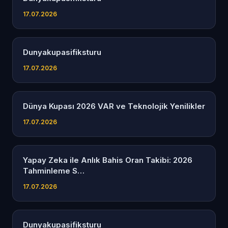
17.07.2026
Dunyakupasifiksturu
17.07.2026
Dünya Kupası 2026 VAR ve Teknolojik Yenilikler
17.07.2026
Yapay Zeka ile Anlık Bahis Oran Takibi: 2026
Tahminleme S…
17.07.2026
Dunyakupasifiksturu