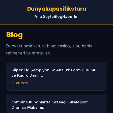
Dunyakupasifiksturu
Ana Sayfa
Blog
Haberler
Blog
Dunyakupasifiksturu blog: casino, slot, bahis
rehberleri ve stratejileri.
Süper Lig Şampiyonluk Analizi: Form Durumu
ve Kadro Derin…
05.08.2026
Kombine Kuponlarda Kazançlı Stratejiler:
Oranları Maksimi…