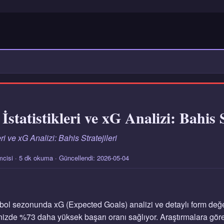
İstatistikleri ve xG Analizi: Bahis S
ri ve xG Analizi: Bahis Stratejileri
cisi · 5 dk okuma · Güncellendi: 2026-05-04
bol sezonunda xG (Expected Goals) analizi ve detaylı form değ
rinizde %73 daha yüksek başarı oranı sağlıyor. Araştırmalara gör