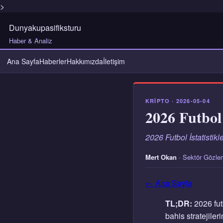
>
Dunyakupasifiksturu
Haber & Analiz
Ana Sayfa
Haberler
Hakkımızda
İletişim
KRIPTO · 2026-05-04
2026 Futbol 
2026 Futbol İstatistikle
Mert Okan
· Sektör Gözlem
← Ana Sayfa
TL;DR:
2026 fut
bahis stratejile