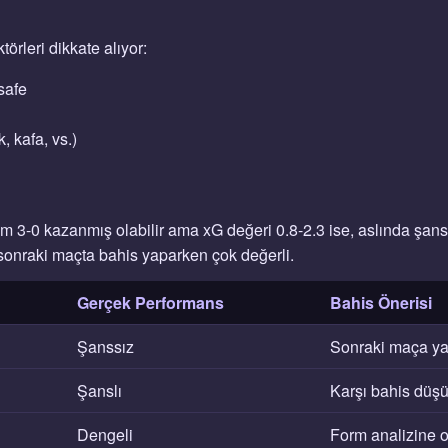
örleri dikkate alıyor:
safe
, kafa, vs.)
kım 3-0 kazanmış olabilir ama xG değeri 0.8-2.3 ise, aslında şansl
r sonraki maçta bahis yaparken çok değerli.
Gerçek Performans
Bahis Önerisi
Şanssız
Sonraki maça ya
Şanslı
Karşı bahis düş
Dengeli
Form analizine 