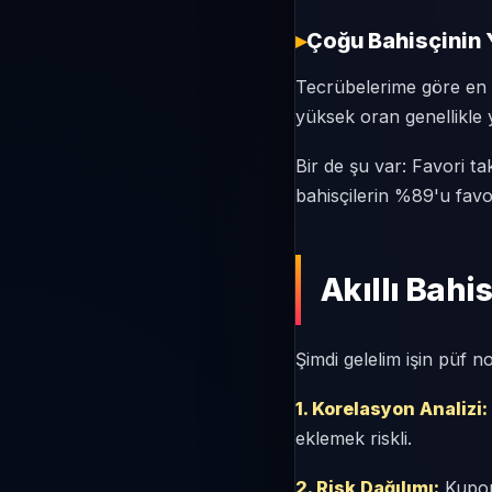
Çoğu Bahisçinin 
Tecrübelerime göre en 
yüksek oran genellikle
Bir de şu var: Favori tak
bahisçilerin %89'u favo
Akıllı Bah
Şimdi gelelim işin püf 
1. Korelasyon Analizi:
eklemek riskli.
2. Risk Dağılımı:
Kuponu