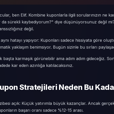
lar, ben Elif. Kombine kuponlarla ilgili sorularınızın ne k
olur da sürekli kaybediyorum?" diye düşünüyorsunuz değil m
ssızlığınız değil.
i aynı hatayı yapıyor: Kuponları sadece hissiyata göre oluşt
ematik yaklaşım benimsiyor. Bugün sizinle bu sırları paylaş
lk başta karmaşık görünebilir ama adım adım gideceğiz. Son
dede kar eden azınlığa katılacaksınız.
pon Stratejileri Neden Bu Kada
ibesi açık: Küçük yatırımla büyük kazançlar. Ancak gerçek 
ponların başarı oranı sadece %12-15 arası.