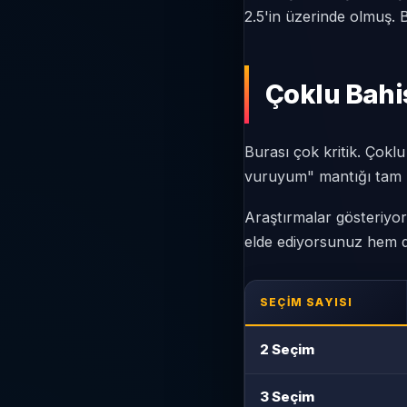
2.5'in üzerinde olmuş. B
Çoklu Bahis
Burası çok kritik. Çok
vuruyum" mantığı tam b
Araştırmalar gösteriyo
elde ediyorsunuz hem de
SEÇIM SAYISI
2 Seçim
3 Seçim