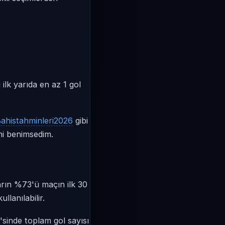
ilk yarıda en az 1 gol
ahistahminleri2026
gibi
mi benimsedim.
rın %73'ü maçın ilk 30
lanılabilir.
sinde toplam gol sayısı