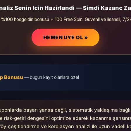
naliz Senin Icin Hazirlandi — Simdi Kazanc Z
%100 hosgeldin bonusu + 100 Free Spin. Guvenli ve lisansli, 7/24
HEMEN UYE OL »
ip Bonusu
— bugun kayit olanlara ozel
onlarda başarı şansa değil, sistematik yaklaşıma bağlı.
ile risk-getiri dengesini optimize ederek kazanma şansın
ortföy çeşitlendirme ve korelasyon analizi ile uzun vadeli 