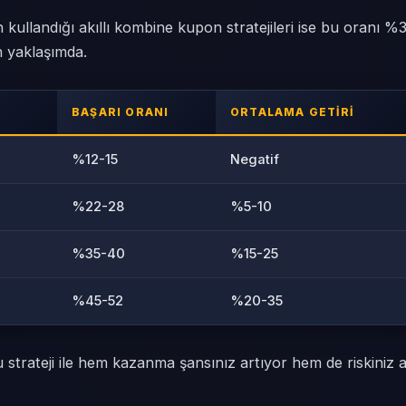
 kullandığı akıllı kombine kupon stratejileri ise bu oranı %3
 yaklaşımda.
BAŞARI ORANI
ORTALAMA GETIRI
%12-15
Negatif
%22-28
%5-10
%35-40
%15-25
%45-52
%20-35
strateji ile hem kazanma şansınız artıyor hem de riskiniz az