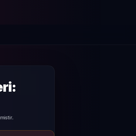
ri:
istir.