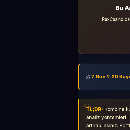
Bu A
RaxCasino'da 
7 Gun %20 Kay
💰
TL;DR:
Kombine kup
analiz yöntemleri 
artırabilirsiniz. P