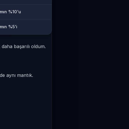
ımın %10'u
ımın %5'i
 daha başarılı oldum.
de aynı mantık.