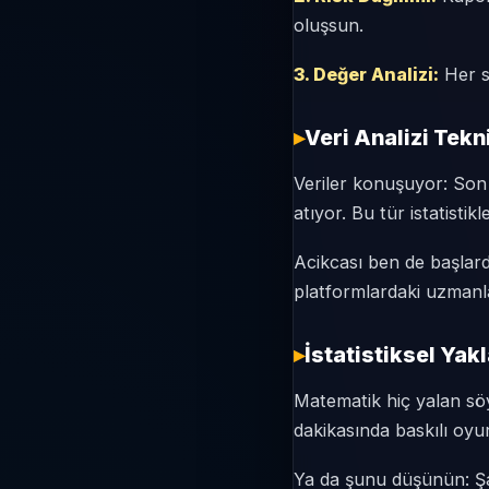
oluşsun.
3. Değer Analizi:
Her s
Veri Analizi Tekn
Veriler konuşuyor: Son 5
atıyor. Bu tür istatistik
Acikcası ben de başlar
platformlardaki uzmanla
İstatistiksel Yak
Matematik hiç yalan sö
dakikasında baskılı oyun
Ya da şunu düşünün: Şa