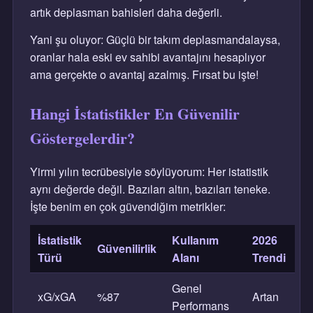
artık deplasman bahisleri daha değerli.
Yani şu oluyor: Güçlü bir takım deplasmandalaysa,
oranlar hala eski ev sahibi avantajını hesaplıyor
ama gerçekte o avantaj azalmış. Fırsat bu işte!
Hangi İstatistikler En Güvenilir
Göstergelerdir?
Yirmi yılın tecrübesiyle söylüyorum: Her istatistik
aynı değerde değil. Bazıları altın, bazıları teneke.
İşte benim en çok güvendiğim metrikler:
İstatistik
Kullanım
2026
Güvenilirlik
Türü
Alanı
Trendi
Genel
xG/xGA
%87
Artan
Performans