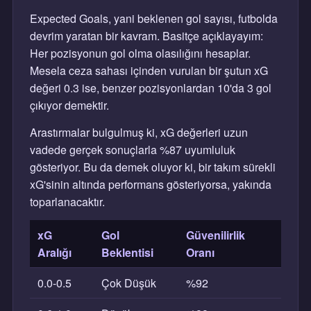
Expected Goals, yani beklenen gol sayısı, futbolda
devrim yaratan bir kavram. Basitçe açıklayayım:
Her pozisyonun gol olma olasılığını hesaplar.
Mesela ceza sahası içinden vurulan bir şutun xG
değeri 0.3 ise, benzer pozisyonlardan 10'da 3 gol
çıkıyor demektir.
Arastırmalar bulgulmuş ki, xG değerleri uzun
vadede gerçek sonuçlarla %87 uyumluluk
gösteriyor. Bu da demek oluyor ki, bir takım sürekli
xG'sinin altında performans gösteriyorsa, yakında
toparlanacaktır.
xG
Gol
Güvenilirlik
Aralığı
Beklentisi
Oranı
0.0-0.5
Çok Düşük
%92