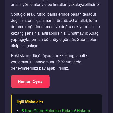
analiz yöntemleriyle bu fırsatları yakalayabilirsiniz.
Sonuç olarak, futbol bahislerinde başarı tesadüf
değil, sistemli çalışmanın ürünü. xG analizi, form
durumu değerlendirmesi ve doğru risk yönetimi ile
kazanç şansınızı artırabilirsiniz. Unutmayın: Ağaç
yaprağıyla, orman bütünüyle görülür. Sabırlı olun,
disiplinli çalışın.
Peki siz ne düşünüyorsunuz? Hangi analiz
yöntemini kullanıyorsunuz? Yorumlarda
deneyimlerinizi paylaşabilirsiniz.
Hemen Oyna
İlgili Makaleler
5 Kart Gören Futbolcu Rekoru! Hakem