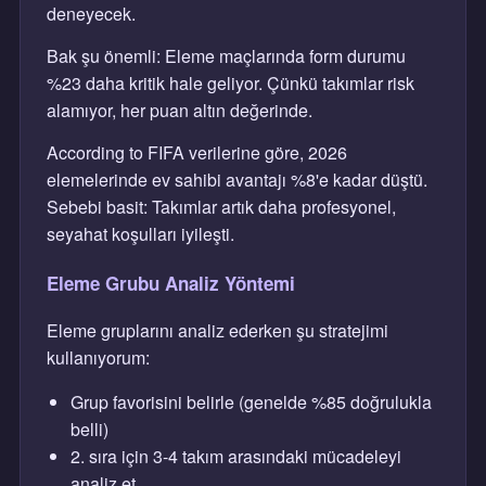
deneyecek.
Bak şu önemli: Eleme maçlarında form durumu
%23 daha kritik hale geliyor. Çünkü takımlar risk
alamıyor, her puan altın değerinde.
According to FIFA verilerine göre, 2026
elemelerinde ev sahibi avantajı %8'e kadar düştü.
Sebebi basit: Takımlar artık daha profesyonel,
seyahat koşulları iyileşti.
Eleme Grubu Analiz Yöntemi
Eleme gruplarını analiz ederken şu stratejimi
kullanıyorum:
Grup favorisini belirle (genelde %85 doğrulukla
belli)
2. sıra için 3-4 takım arasındaki mücadeleyi
analiz et