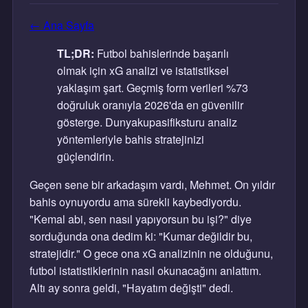
← Ana Sayfa
TL;DR:
Futbol bahislerinde başarılı
olmak için xG analizi ve istatistiksel
yaklaşım şart. Geçmiş form verileri %73
doğruluk oranıyla 2026'da en güvenilir
gösterge. Dunyakupasifiksturu analiz
yöntemleriyle bahis stratejinizi
güçlendirin.
Geçen sene bir arkadaşım vardı, Mehmet. On yıldır
bahis oynuyordu ama sürekli kaybediyordu.
"Kemal abi, sen nasıl yapıyorsun bu işi?" diye
sorduğunda ona dedim ki: "Kumar değildir bu,
stratejidir." O gece ona xG analizinin ne olduğunu,
futbol istatistiklerinin nasıl okunacağını anlattım.
Altı ay sonra geldi, "Hayatım değişti" dedi.