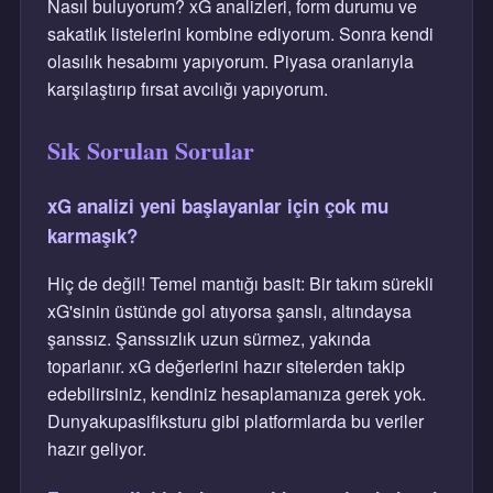
Nasıl buluyorum? xG analizleri, form durumu ve
sakatlık listelerini kombine ediyorum. Sonra kendi
olasılık hesabımı yapıyorum. Piyasa oranlarıyla
karşılaştırıp fırsat avcılığı yapıyorum.
Sık Sorulan Sorular
xG analizi yeni başlayanlar için çok mu
karmaşık?
Hiç de değil! Temel mantığı basit: Bir takım sürekli
xG'sinin üstünde gol atıyorsa şanslı, altındaysa
şanssız. Şanssızlık uzun sürmez, yakında
toparlanır. xG değerlerini hazır sitelerden takip
edebilirsiniz, kendiniz hesaplamanıza gerek yok.
Dunyakupasifiksturu gibi platformlarda bu veriler
hazır geliyor.