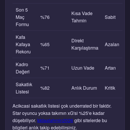
Son 5
Kısa Vade
Maç
%76
Sabit
Tahmin
Formu
Kafa
Direkt
Kafaya
%65
Azalan
Karşılaştırma
Rekoru
Kadro
%71
Uzun Vade
Artan
Değeri
Sakatlık
%82
Anlık Durum
Kritik
Listesi
Acikcasi sakatlık listesi çok underrated bir faktör.
Star oyuncu yoksa takımın xG'si %25'e kadar
düşebiliyor.
Iddaatahmin2026
gibi sitelerde bu
bilgileri anlık takip edebilirsiniz.