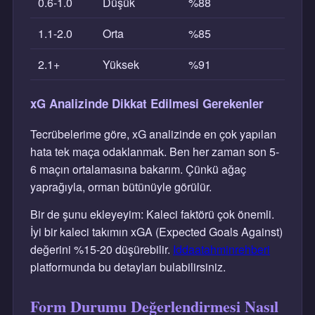
0.6-1.0
Düşük
%88
1.1-2.0
Orta
%85
2.1+
Yüksek
%91
xG Analizinde Dikkat Edilmesi Gerekenler
Tecrübelerime göre, xG analizinde en çok yapılan
hata tek maça odaklanmak. Ben her zaman son 5-
6 maçın ortalamasına bakarım. Çünkü ağaç
yaprağıyla, orman bütünüyle görülür.
Bir de şunu ekleyeyim: Kaleci faktörü çok önemli.
İyi bir kaleci takımın xGA (Expected Goals Against)
değerini %15-20 düşürebilir.
Iddaatahminrehberi
platformunda bu detayları bulabilirsiniz.
Form Durumu Değerlendirmesi Nasıl