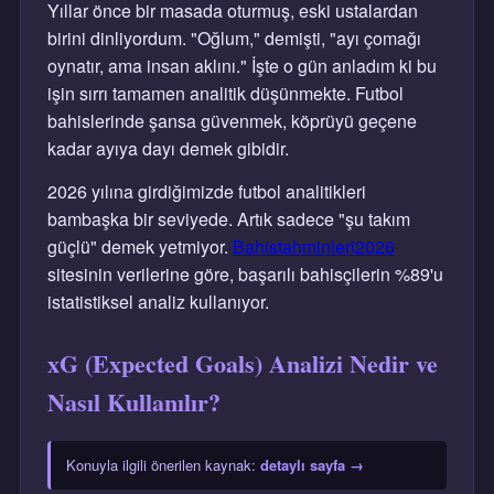
Yıllar önce bir masada oturmuş, eski ustalardan
birini dinliyordum. "Oğlum," demişti, "ayı çomağı
oynatır, ama insan aklını." İşte o gün anladım ki bu
işin sırrı tamamen analitik düşünmekte. Futbol
bahislerinde şansa güvenmek, köprüyü geçene
kadar ayıya dayı demek gibidir.
2026 yılına girdiğimizde futbol analitikleri
bambaşka bir seviyede. Artık sadece "şu takım
güçlü" demek yetmiyor.
Bahistahminleri2026
sitesinin verilerine göre, başarılı bahisçilerin %89'u
istatistiksel analiz kullanıyor.
xG (Expected Goals) Analizi Nedir ve
Nasıl Kullanılır?
Konuyla ilgili önerilen kaynak:
detaylı sayfa →