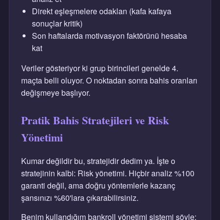
Direkt eşleşmelere odaklan (kafa kafaya
sonuçlar kritik)
Son haftalarda motivasyon faktörünü hesaba
kat
Veriler gösteriyor ki grup birincileri genelde 4.
maçta belli oluyor. O noktadan sonra bahis oranları
değişmeye başlıyor.
Pratik Bahis Stratejileri ve Risk
Yönetimi
Kumar değildir bu, stratejidir dedim ya. İşte o
stratejinin kalbi: Risk yönetimi. Hiçbir analiz %100
garanti değil, ama doğru yöntemlerle kazanç
şansınızı %60'lara çıkarabilirsiniz.
Benim kullandığım bankroll yönetimi sistemi şöyle: