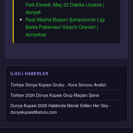
Fark Etmedi, Maç 23 Dakika Uzatıldı |
dunyak
Real Madrid-Bayern Şampiyonlar Ligi
Bahis Patlaması! Sürpriz Oranlar! |
dunyakup
İLGILI HABERLER
Türkiye Dünya Kupası Grubu - Kura Sonucu Analizi
Türkiye 2026 Dünya Kupası Grup Maçları Şansı
Dunya Kupasi 2026 Hakkinda Merak Edilen Her Sey -
dunyakupasifiksturu.com