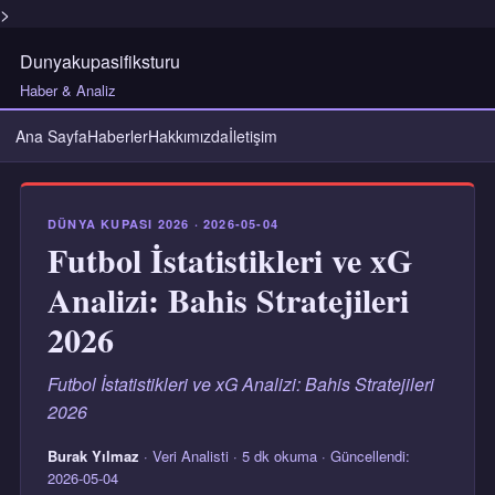
>
Dunyakupasifiksturu
Haber & Analiz
Ana Sayfa
Haberler
Hakkımızda
İletişim
DÜNYA KUPASI 2026 · 2026-05-04
Futbol İstatistikleri ve xG
Analizi: Bahis Stratejileri
2026
Futbol İstatistikleri ve xG Analizi: Bahis Stratejileri
2026
Burak Yılmaz
· Veri Analisti · 5 dk okuma · Güncellendi:
2026-05-04