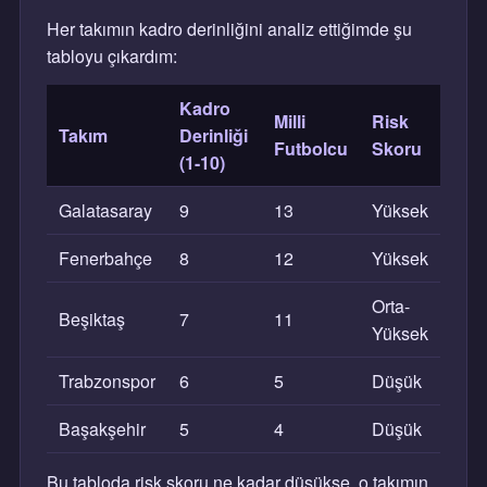
Her takımın kadro derinliğini analiz ettiğimde şu
tabloyu çıkardım:
Kadro
Milli
Risk
Takım
Derinliği
Futbolcu
Skoru
(1-10)
Galatasaray
9
13
Yüksek
Fenerbahçe
8
12
Yüksek
Orta-
Beşiktaş
7
11
Yüksek
Trabzonspor
6
5
Düşük
Başakşehir
5
4
Düşük
Bu tabloda risk skoru ne kadar düşükse, o takımın