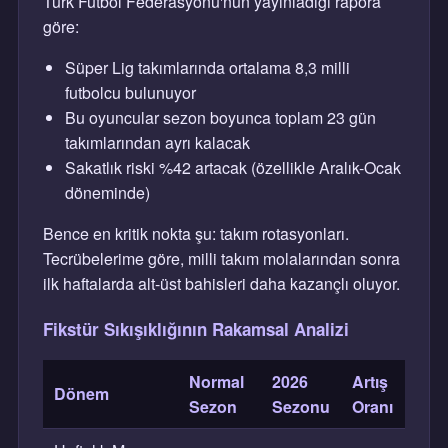
Türk Futbol Federasyonu'nun yayınladığı rapora
göre:
Süper Lig takımlarında ortalama 8,3 milli
futbolcu bulunuyor
Bu oyuncular sezon boyunca toplam 23 gün
takımlarından ayrı kalacak
Sakatlık riski %42 artacak (özellikle Aralık-Ocak
döneminde)
Bence en kritik nokta şu: takım rotasyonları.
Tecrübelerime göre, milli takım molalarından sonra
ilk haftalarda alt-üst bahisleri daha kazançlı oluyor.
Fikstür Sıkışıklığının Rakamsal Analizi
Normal
2026
Artış
Dönem
Sezon
Sezonu
Oranı