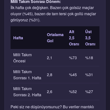
Milli Takım Sonrası Dönem:
İlk hafta çok değişken. Bazen çok golsüz maçlar
oluyor (%45), bazen de tam tersi çok gollü maçlar
görüyoruz (%31).
Alt
Üst
Ortalama
Hafta
2,5
3,5
Gol
Oranı
Oranı
Milli Takım
2,1
%73
%18
Öncesi
Milli Takım
2,8
%45
%31
Sonrası 1. Hafta
Milli Takım
2,6
%52
%27
Sonrası 2. Hafta
Peki siz ne düşünüyorsunuz? Bu veriler mantıklı