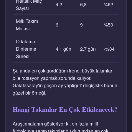
Haftalık Maç
4,2
6,8
%62
Sayısı
Milli Takım
6
9
%50
Molası
Ortalama
Dinlenme
4,1 gün
2,7 gün
-%34
Süresi
Şu anda en çok gördüğüm trend: büyük takımlar
bile rotasyon yapmak zorunda kalıyor.
Galatasaray'ın geçen ay yaptığı 7 değişiklik bunun
güzel bir örneği.
Hangi Takımlar En Çok Etkilenecek?
Araştırmalarım gösteriyor ki, en fazla milli
futbolcuya sahip takımlar bu durumdan en çok