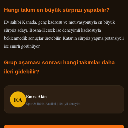
Hangi takım en büyük sürprizi yapabilir?
Ev sahibi Kanada, genç kadrosu ve motivasyonuyla en büyük
sürpriz adayı. Bosna-Hersek ise deneyimli kadrosuyla
beklenmedik sonuçlar üretebilir. Katar'ın sürpriz yapma potansiyeli
ise sınırlı görünüyor.
Grup aşaması sonrası hangi takımlar daha
ileri gidebilir?
Emre Akin
EA
Spor & Bahis Analisti | 10+ yil deneyim