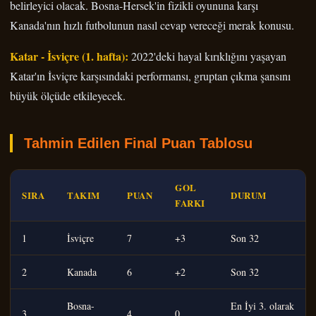
belirleyici olacak. Bosna-Hersek'in fizikli oyununa karşı
Kanada'nın hızlı futbolunun nasıl cevap vereceği merak konusu.
Katar - İsviçre (1. hafta):
2022'deki hayal kırıklığını yaşayan
Katar'ın İsviçre karşısındaki performansı, gruptan çıkma şansını
büyük ölçüde etkileyecek.
Tahmin Edilen Final Puan Tablosu
GOL
SIRA
TAKIM
PUAN
DURUM
FARKI
1
İsviçre
7
+3
Son 32
2
Kanada
6
+2
Son 32
Bosna-
En İyi 3. olarak
3
4
0