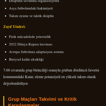
Disiplinli savunma organizasyonu
Asya futbolundaki hakimiyeti
Takım oyunu ve taktik disiplin
Zayıf Yönleri:
Fizik mücadelede yetersizlik
2022 Dünya Kupası travması
Avrupa futboluna adaptasyon sorunu
Bireysel kalite eksikliği
7.00 civarında grup birinciliği oranıyla grubun dördüncü favorisi
konumundaki Katar, eleme potansiyeli en yüksek takım olarak
değerlendiriliyor.
Grup Maçları Takvimi ve Kritik
Karşılaşmalar