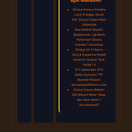
İlgili Makaleler
Türkiye Kosova Finaline
Lock! Erdoğan Davet
Etti, Dünya Kupası Bileti
Cebimizde
Real Madrid-Bayern
Şampiyonlar Ligi Bahis
Patlaması! Sürpriz
Oranlar! | dunyakup
Türkiye 24 Yıl Sonra
Dünya Kupası'na Katıldı!
Kerem'in Golüyle Tarih
Yazıldı | d
571 Hakemden 371'i
Bahis Oynuyor! TFF
Skandalı Patladı |
dunyakupasifiksturu.com
Dünya Kupası Biletleri
500 Milyon! Rekor Talep,
Sen Hazır Mısın? |
dunyakupasifi