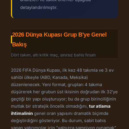
detaylandırılmıştır.
2026 Dünya Kupası Grup B'ye Genel
Bakış
Dört takım, altı kritik maç, sınırsız bahis fırsatı
2026 FIFA Dünya Kupası, ilk kez 48 takımla ve 3 ev
sahibi ülkeyle (ABD, Kanada, Meksika)
düzenlenecek. Yeni format, grupları 4 takıma
düşürerek her grubun üst ikisinin doğrudan ilk 32'ye
geçtiği bir yapı oluşturuyor; bu da grup birinciliğinin
mutlak bir stratejik öncelik olmadığını,
tur atlama
ihtimalinin
genel oran yapısını dramatik biçimde
değiştirdiğini gösteriyor. Bu durum, sabit bahis
yapan yatırımcılar için "yalnızca şampiyon oynamak"