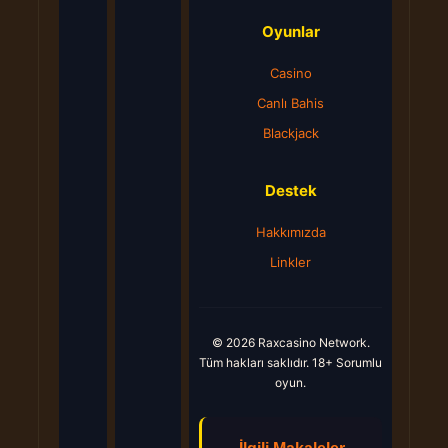
Oyunlar
Casino
Canlı Bahis
Blackjack
Destek
Hakkımızda
Linkler
© 2026 Raxcasino Network.
Tüm hakları saklıdır. 18+ Sorumlu
oyun.