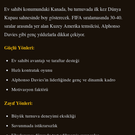
Ev sahibi konumundaki Kanada, bu turnuvada ilk kez Dünya
Kupası sahnesinde boy gösterecek. FIFA sıralamasında 30-40.
sıralar arasında yer alan Kuzey Amerika temsilcisi, Alphonso
Davies gibi genç yıldızlarla dikkat çekiyor.
Güçlü Yönleri:
Ev sahibi avantajı ve taraftar desteği
Hızlı kontratak oyunu
Alphonso Davies'in liderliğinde genç ve dinamik kadro
Motivasyon faktörü
Zayıf Yönleri:
Büyük turnuva deneyimi eksikliği
Savunmada istikrarsızlık