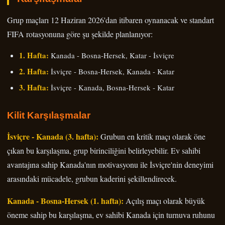
Grup maçları 12 Haziran 2026'dan itibaren oynanacak ve standart
FIFA rotasyonuna göre şu şekilde planlanıyor:
1. Hafta:
Kanada - Bosna-Hersek, Katar - İsviçre
2. Hafta:
İsviçre - Bosna-Hersek, Kanada - Katar
3. Hafta:
İsviçre - Kanada, Bosna-Hersek - Katar
Kilit Karşılaşmalar
İsviçre - Kanada (3. hafta):
Grubun en kritik maçı olarak öne
çıkan bu karşılaşma, grup birinciliğini belirleyebilir. Ev sahibi
avantajına sahip Kanada'nın motivasyonu ile İsviçre'nin deneyimi
arasındaki mücadele, grubun kaderini şekillendirecek.
Kanada - Bosna-Hersek (1. hafta):
Açılış maçı olarak büyük
öneme sahip bu karşılaşma, ev sahibi Kanada için turnuva ruhunu