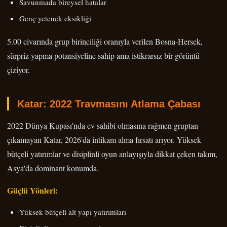
Savunmada bireysel hatalar
Genç yetenek eksikliği
5.00 civarında grup birinciliği oranıyla verilen Bosna-Hersek,
sürpriz yapma potansiyeline sahip ama istikrarsız bir görüntü
çiziyor.
Katar: 2022 Travmasını Atlama Çabası
2022 Dünya Kupası'nda ev sahibi olmasına rağmen gruptan
çıkamayan Katar, 2026'da intikam alma fırsatı arıyor. Yüksek
bütçeli yatırımlar ve disiplinli oyun anlayışıyla dikkat çeken takım,
Asya'da dominant konumda.
Güçlü Yönleri:
Yüksek bütçeli alt yapı yatırımları