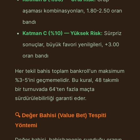
aşaması kombinasyonları, 1.80-2.50 oran
bandı
Katman C (%10) — Yüksek Risk:
Sürpriz
sonuçlar, büyük favori yenilgileri, +3.00
oran bandı
Her tekil bahis toplam bankroll'un maksimum
%3-5'ini geçmemelidir. Bu kural, 48 takımlı
bir turnuvada 64'ten fazla maçta
sürdürülebilirliği garanti eder.
🔍 Değer Bahisi (Value Bet) Tespiti
Yöntemi
Değer bahisi, bahishanenin sunduğu oranın