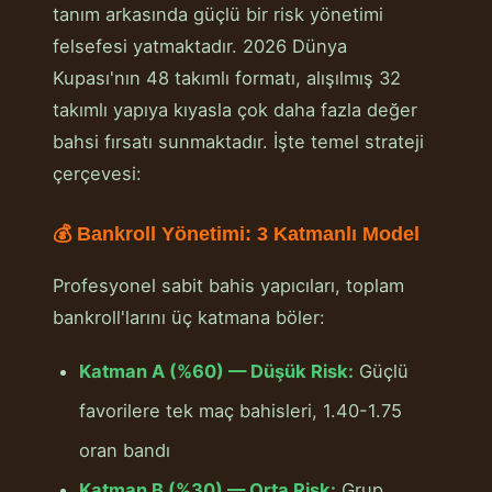
tanım arkasında güçlü bir risk yönetimi
felsefesi yatmaktadır. 2026 Dünya
Kupası'nın 48 takımlı formatı, alışılmış 32
takımlı yapıya kıyasla çok daha fazla değer
bahsi fırsatı sunmaktadır. İşte temel strateji
çerçevesi:
💰 Bankroll Yönetimi: 3 Katmanlı Model
Profesyonel sabit bahis yapıcıları, toplam
bankroll'larını üç katmana böler:
Katman A (%60) — Düşük Risk:
Güçlü
favorilere tek maç bahisleri, 1.40-1.75
oran bandı
Katman B (%30) — Orta Risk:
Grup