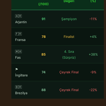
Değeri
(%)
(/100)
🇦🇷
91
Şampiyon
-11%
Arjantin
🇫🇷
78
Finalist
+4%
Fransa
🇲🇦
4. Sıra
85
+38%
Fas
(Sürpriz)
🏴󠁧󠁢󠁥󠁮󠁧󠁿
74
Çeyrek Final
-9%
İngiltere
🇧🇷
88
Çeyrek Final
-22%
Brezilya