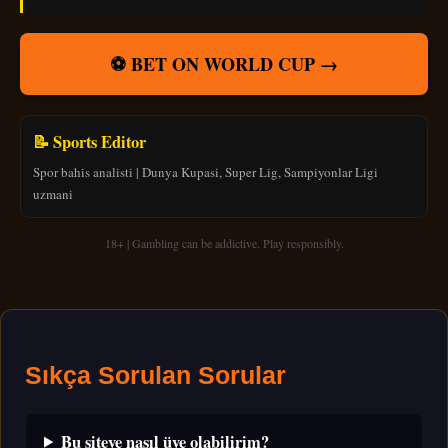
⚽ BET ON WORLD CUP →
📝 Sports Editor
Spor bahis analisti | Dunya Kupasi, Super Lig, Sampiyonlar Ligi
uzmani
18+ | Gambling can be addictive. Play responsibly.
Sıkça Sorulan Sorular
Bu siteye nasıl üye olabilirim?