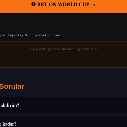
⚽ BET ON WORLD CUP →
upasi, Super Lig, Sampiyonlar Ligi uzmani
18+ | Gambling can be addictive. Play responsibly.
Sorular
olabilirim?
e kadar?