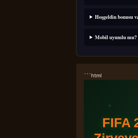
Hoşgeldin bonusu v
Mobil uyumlu mu?
```html
FIFA 