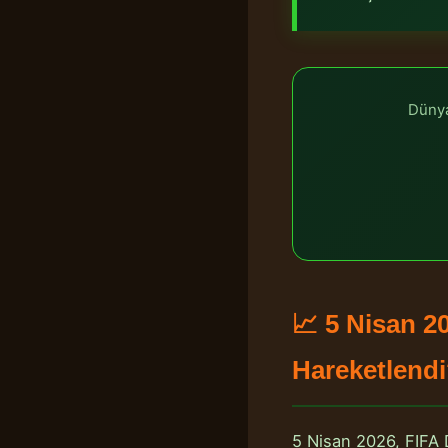
Dünya
📈 5 Nisan 2
Hareketlend
5 Nisan 2026, FIFA D