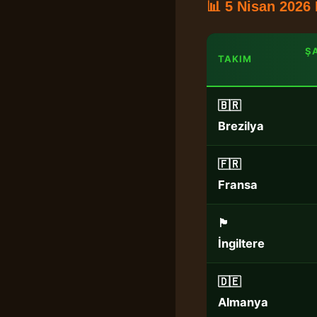
📊 5 Nisan 2026
Ş
TAKIM
🇧🇷
Brezilya
🇫🇷
Fransa
🏴󠁧󠁢󠁥󠁮󠁧󠁿
İngiltere
🇩🇪
Almanya