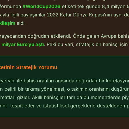
atformunda
#WorldCup2026
etiketi tek günde 8,4 milyon k
ayla ilgili paylaşımlar 2022 Katar Dünya Kupası'nın aynı 
kileşim
aldı.
 heyecandan doğrudan etkilendi. Önde gelen Avrupa bahis
 milyar Euro'yu aştı
. Peki bu veri, stratejik bir bahisçi iç
etinin Stratejik Yorumu
ecanı ile bahis oranları arasında doğrudan bir korelasyo
rin belirli bir takıma yönelmesi, o takımın oranlarını düşürü
ırsatları gizler. Akıllı bahisçiler tam da bu momentlerde pi
ını" tespit eder ve istatistiksel gerçeklerle desteklenen p