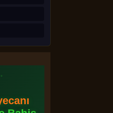
yecanı