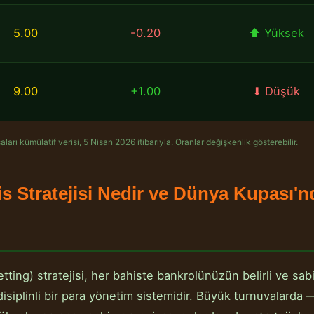
5.00
-0.20
⬆ Yüksek
9.00
+1.00
⬇ Düşük
arı kümülatif verisi, 5 Nisan 2026 itibarıyla. Oranlar değişkenlik gösterebilir.
is Stratejisi Nedir ve Dünya Kupası'n
etting) stratejisi, her bahiste bankrolünüzün belirli ve sabi
siplinli bir para yönetim sistemidir. Büyük turnuvalarda —