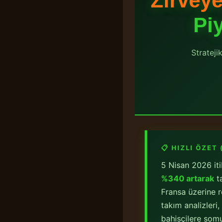
Zirveye
Piy
Strateji
📋 HIZLI ÖZET 
5 Nisan 2026 it
%340 artarak
ta
Fransa üzerine re
takım analizleri,
bahisçilere somu