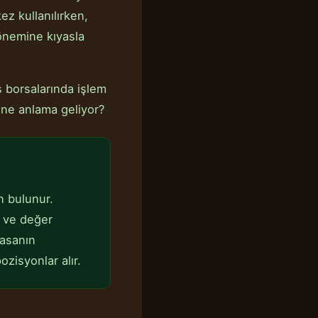
ez kullanılırken,
dönemine kıyasla
 borsalarında işlem
in ne anlama geliyor?
n bulunur.
r ve değer
yasanın
ozisyonlar alır.