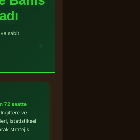
e Bahis
ladı
 ve sabit
n 72 saatte
 İngiltere ve
ri, istatistiksel
arak stratejik