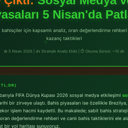
 Çıktı:
Sosyal Medya v
asaları 5 Nisan'da Pat
k bahisçiler için kapsamlı analiz, oran değerlendirme rehberi
kazanç taktikleri
📅 5 Nisan 2026 | ✍️ Stratejik Analiz Ekibi | ⏱️ Okuma Süresi: ~10 dk
(TL;DR)
ibarıyla FIFA Dünya Kupası 2026 sosyal medya etkileşimi
so
rihi bir zirveye ulaştı. Bahis piyasaları ise özellikle Brezilya,
kor işlem hacmi kaydetti. Bu makalede; sabit bahis stratejile
 oran değerlendirme rehberi ve canlı bahis taktiklerini ele al
t bir yol haritası sunuyoruz.