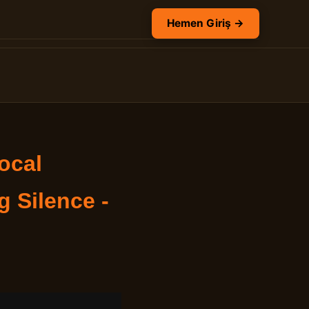
Hemen Giriş →
ocal
 Silence -