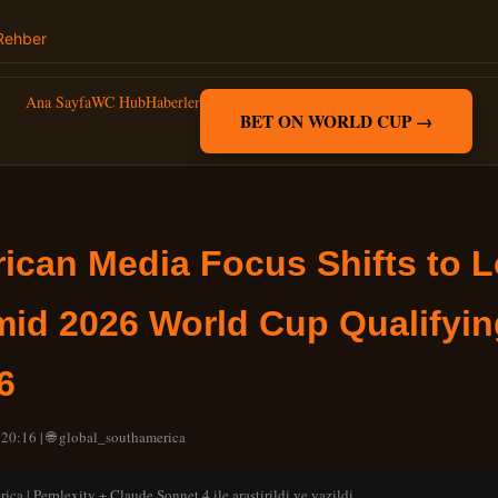
Rehber
Ana Sayfa
WC Hub
Haberler
BET ON WORLD CUP →
ican Media Focus Shifts to L
id 2026 World Cup Qualifying
6
 20:16 | 🌐 global_southamerica
a | Perplexity + Claude Sonnet 4 ile arastirildi ve yazildi