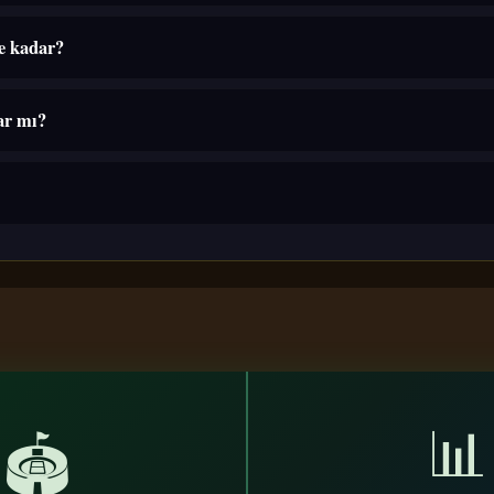
e kadar?
ar mı?
📊
🏟️