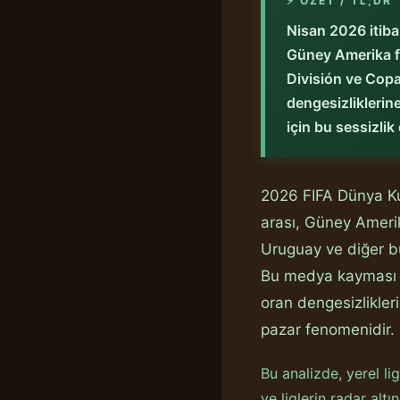
⚡ ÖZET / TL;DR
Nisan 2026 itib
Güney Amerika fu
División ve Copa
dengesizliklerine
için bu sessizli
2026 FIFA Dünya K
arası, Güney Amerik
Uruguay ve diğer bü
Bu medya kayması ya
oran dengesizlikleri
pazar fenomenidir.
Bu analizde, yerel l
ve liglerin radar alt