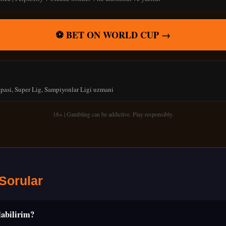
⚽ BET ON WORLD CUP →
upasi, Super Lig, Sampiyonlar Ligi uzmani
18+ | Gambling can be addictive. Play responsibly.
Sorular
olabilirim?