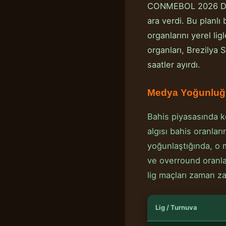
CONMEBOL 2026 Dün
ara verdi. Bu planl
organlarını yerel li
organları, Brezilya 
saatler ayırdı.
Medya Yoğunluğu 
Bahis piyasasında kö
algısı bahis oranlar
yoğunlaştığında, o 
ve overround oranla
lig maçları zaman za
Lig / Turnuva