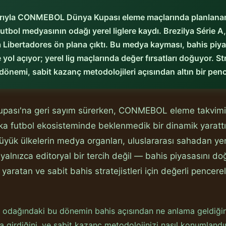
arıyla CONMEBOL Dünya Kupası eleme maçlarında planlanan
tbol medyasının odağı yerel liglere kaydı. Brezilya Série A,
 Libertadores ön plana çıktı. Bu medya kayması, bahis piy
 yol açıyor; yerel lig maçlarında değer fırsatları doğuyor. Str
k dönemi, sabit kazanç metodolojileri açısından altın bir pe
upası'na geri sayım sürerken, CONMEBOL eleme takvim
a futbol ekosisteminde beklenmedik bir dinamik yarattı. 
yük ülkelerin medya organları, uluslararası sahadan yere
lnızca editoryal bir tercih değil — bahis piyasasını do
 yaratan ve sabit bahis stratejistleri için değerli pencere
ig odağındaki bu dönemin bahis açısından ne anlama geldiğin
ına girdiğini, ve sabit kazanç metodolojinizi nasıl konumland