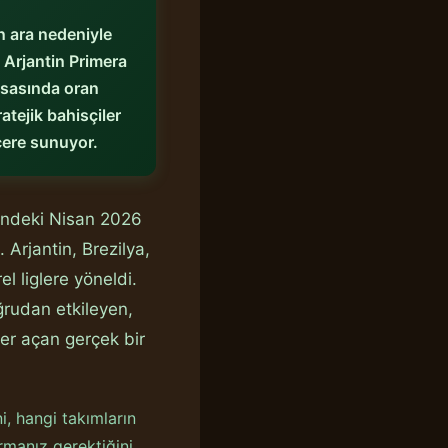
 ara nedeniyle
 Arjantin Primera
asasında oran
atejik bahisçiler
ncere sunuyor.
indeki Nisan 2026
Arjantin, Brezilya,
l liglere yöneldi.
ğrudan etkileyen,
ler açan gerçek bir
i, hangi takımların
ırmanız gerektiğini