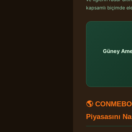
kapsamlı biçimde ele
Güney Ameri
🌎 CONMEBOL 
Piyasasını Nas