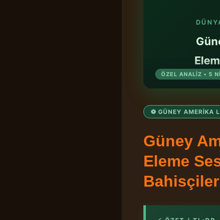
DÜNYA
Gün
Elem
ÖZEL ANALİZ • 5 
⚽ GÜNEY AMERİKA L
Güney Am
Eleme Sess
Bahisçile