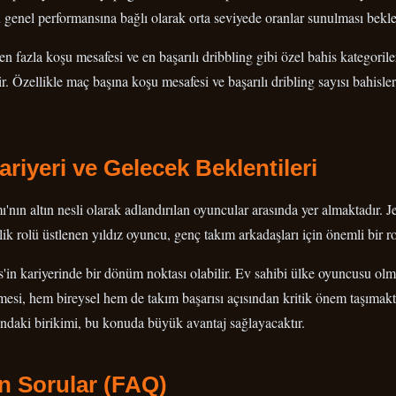
n genel performansına bağlı olarak orta seviyede oranlar sunulması bekl
en fazla koşu mesafesi ve en başarılı dribbling gibi özel bahis kategoril
ir. Özellikle maç başına koşu mesafesi ve başarılı dribling sayısı bahis
ariyeri ve Gelecek Beklentileri
nın altın nesli olarak adlandırılan oyuncular arasında yer almaktadır. J
lik rolü üstlenen yıldız oyuncu, genç takım arkadaşları için önemli bir
n kariyerinde bir dönüm noktası olabilir. Ev sahibi ülke oyuncusu olm
mesi, hem bireysel hem de takım başarısı açısından kritik önem taşımak
daki birikimi, bu konuda büyük avantaj sağlayacaktır.
n Sorular (FAQ)