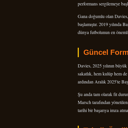
performans sergilemeye başl
Gana doğumlu olan Davies, g
başlamıştır. 2019 yılında B
dünya futbolunun en önemli i
Güncel Form
Davies, 2025 yılının büyük
sakatlık, hem kulüp hem de m
ardından Aralık 2025'te Bay
Şu anda tam olarak fit dur
Marsch tarafından yönetilen 
tarihi bir başarıya imza atm