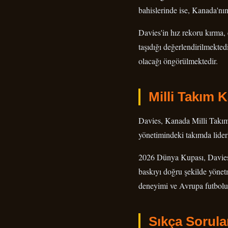
bahislerinde ise, Kanada'nı
Davies'in hız rekoru kırma, 
taşıdığı değerlendirilmekted
olacağı öngörülmektedir.
Milli Takım K
Davies, Kanada Milli Takımı'
yönetimindeki takımda lider
2026 Dünya Kupası, Davies'i
baskıyı doğru şekilde yönet
deneyimi ve Avrupa futbolun
Sıkça Sorula