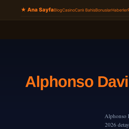
★ Ana Sayfa
Blog
Casino
Canlı Bahis
Bonuslar
Haberler
Alphonso Dav
Alphonso 
2026 detay