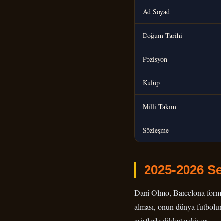
Ad Soyad
Doğum Tarihi
Pozisyon
Kulüp
Milli Takım
Sözleşme
2025-2026 S
Dani Olmo, Barcelona formas
alması, onun dünya futbolund
asistlerle dikkat çekiyor.