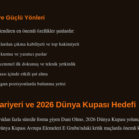
ve Güçlü Yönleri
endiren en önemli özellikler şunlardır:
lardan çıkma kabiliyeti ve top hakimiyeti
urma ve yaratıcı paslar
mmel ilk dokunuş ve teknik yetkinlik
sı içinde etkili şut alma
un pozisyonlarda bulunma yetisi
Kariyeri ve 2026 Dünya Kupası Hedefi
 yıldan fazla süredir forma giyen Dani Olmo, 2026 Dünya Kupası yolun
Dünya Kupası Avrupa Elemeleri E Grubu'ndaki kritik maçlarda önemli k