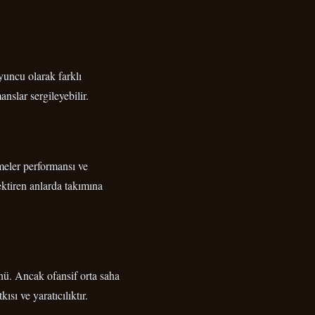
uncu olarak farklı
nslar sergileyebilir.
meler performansı ve
ektiren anlarda takımına
nü. Ancak ofansif orta saha
ı ve yaratıcılıktır.