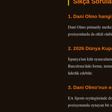
Sıkça Sorula
1. Dani Olmo hangi
Dani Olmo primarily merkez
pozisyonlarda da etkili olab
2. 2026 Dünya Kupa
İspanya'nın kilit oyuncular
Barcelona'daki formu, turnuv
liderlik edebilir.
3. Dani Olmo'nun en
EA Sports reytinglerinde de
pozisyonunda oynayan bir oy