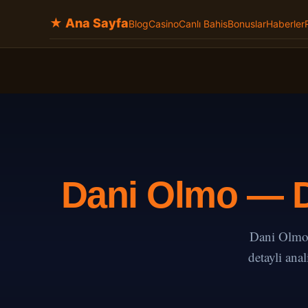
★ Ana Sayfa
Blog
Casino
Canlı Bahis
Bonuslar
Haberler
Dani Olmo — D
Dani Olmo
detayli ana