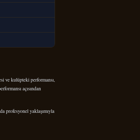
i ve kulüpteki performansı,
performansı açısından
nda profesyonel yaklaşımıyla