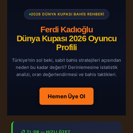
2026 DÜNYA KUPASI BAHIS REHBERI
Ferdi Kadıoğlu
Dünya Kupası 2026 Oyuncu
Profili
Türkiye'nin sol beki, sabit bahis stratejileri açısından
neden bu kadar değerli? Derinlemesine istatistik
analizi, oran değerlendirmesi ve bahis taktikleri.
Hemen Üye Ol
📋 TL;DR — HIZLI ÖZET