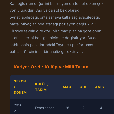
Kadıoğlu'nun değerini belirleyen en temel etken çok
yönlülüğüdür. Sağ ya da sol bek olarak
oynatılabileceği, orta sahaya katkı sağlayabileceği,
hatta ihtiyaç anında atacağı pozisyon değişikliği;
Türkiye teknik direktörünün maç planına göre onun
istatistiklerini belirgin biçimde değiştiriyor. Bu da
sabit bahis pazarlarındaki "oyuncu performans
bahisleri" için ince bir analiz gerektiriyor.
Kariyer Özeti: Kulüp ve Milli Takım
SEZON
KULÜP /
/
MAÇ
GOL
ASIST
TAKIM
DÖNEM
2020–
Fenerbahçe
26
2
4
21