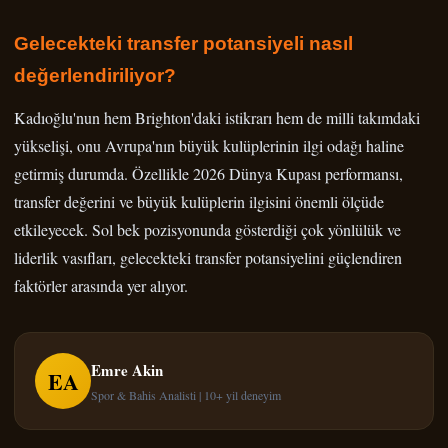
Gelecekteki transfer potansiyeli nasıl
değerlendiriliyor?
Kadıoğlu'nun hem Brighton'daki istikrarı hem de milli takımdaki
yükselişi, onu Avrupa'nın büyük kulüplerinin ilgi odağı haline
getirmiş durumda. Özellikle 2026 Dünya Kupası performansı,
transfer değerini ve büyük kulüplerin ilgisini önemli ölçüde
etkileyecek. Sol bek pozisyonunda gösterdiği çok yönlülük ve
liderlik vasıfları, gelecekteki transfer potansiyelini güçlendiren
faktörler arasında yer alıyor.
Emre Akin
EA
Spor & Bahis Analisti | 10+ yil deneyim