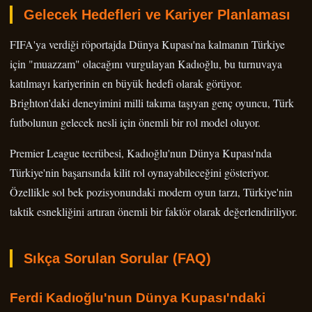
Gelecek Hedefleri ve Kariyer Planlaması
FIFA'ya verdiği röportajda Dünya Kupası'na kalmanın Türkiye
için "muazzam" olacağını vurgulayan Kadıoğlu, bu turnuvaya
katılmayı kariyerinin en büyük hedefi olarak görüyor.
Brighton'daki deneyimini milli takıma taşıyan genç oyuncu, Türk
futbolunun gelecek nesli için önemli bir rol model oluyor.
Premier League tecrübesi, Kadıoğlu'nun Dünya Kupası'nda
Türkiye'nin başarısında kilit rol oynayabileceğini gösteriyor.
Özellikle sol bek pozisyonundaki modern oyun tarzı, Türkiye'nin
taktik esnekliğini artıran önemli bir faktör olarak değerlendiriliyor.
Sıkça Sorulan Sorular (FAQ)
Ferdi Kadıoğlu'nun Dünya Kupası'ndaki