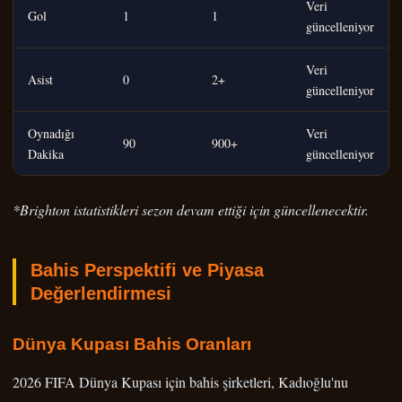
Veri
Gol
1
1
güncelleniyor
Veri
Asist
0
2+
güncelleniyor
Oynadığı
Veri
90
900+
Dakika
güncelleniyor
*Brighton istatistikleri sezon devam ettiği için güncellenecektir.
Bahis Perspektifi ve Piyasa
Değerlendirmesi
Dünya Kupası Bahis Oranları
2026 FIFA Dünya Kupası için bahis şirketleri, Kadıoğlu'nu