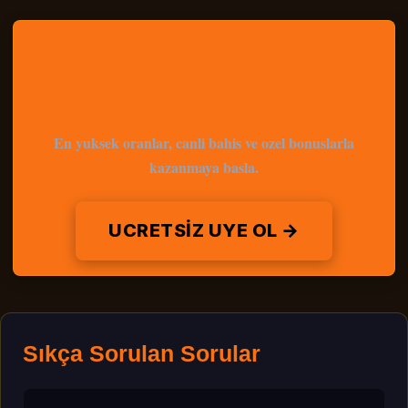
Hemen Bahis Yapmaya
Basla
En yuksek oranlar, canli bahis ve ozel bonuslarla
kazanmaya basla.
UCRETSIZ UYE OL →
Sıkça Sorulan Sorular