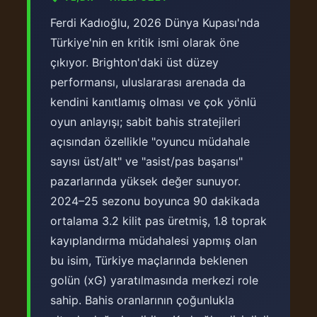
Ferdi Kadıoğlu, 2026 Dünya Kupası'nda
Türkiye'nin en kritik ismi olarak öne
çıkıyor. Brighton'daki üst düzey
performansı, uluslararası arenada da
kendini kanıtlamış olması ve çok yönlü
oyun anlayışı; sabit bahis stratejileri
açısından özellikle "oyuncu müdahale
sayısı üst/alt" ve "asist/pas başarısı"
pazarlarında yüksek değer sunuyor.
2024–25 sezonu boyunca 90 dakikada
ortalama 3.2 kilit pas üretmiş, 1.8 toprak
kayıplandırma müdahalesi yapmış olan
bu isim, Türkiye maçlarında beklenen
golün (xG) yaratılmasında merkezi role
sahip. Bahis oranlarının çoğunlukla