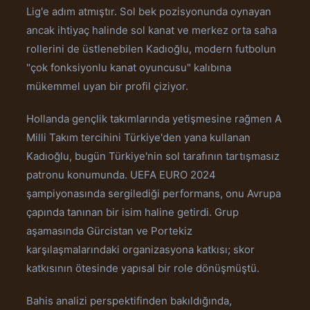
Lig'e adım atmıştır. Sol bek pozisyonunda oynayan
ancak ihtiyaç halinde sol kanat ve merkez orta saha
rollerini de üstlenebilen Kadıoğlu, modern futbolun
"çok fonksiyonlu kanat oyuncusu" kalıbına
mükemmel uyan bir profil çiziyor.
Hollanda gençlik takımlarında yetişmesine rağmen A
Milli Takım tercihini Türkiye'den yana kullanan
Kadıoğlu, bugün Türkiye'nin sol tarafının tartışmasız
patronu konumunda. UEFA EURO 2024
şampiyonasında sergilediği performans, onu Avrupa
çapında tanınan bir isim haline getirdi. Grup
aşamasında Gürcistan ve Portekiz
karşılaşmalarındaki organizasyona katkısı; skor
katkısının ötesinde yapısal bir role dönüşmüştü.
Bahis analizi perspektifinden bakıldığında,