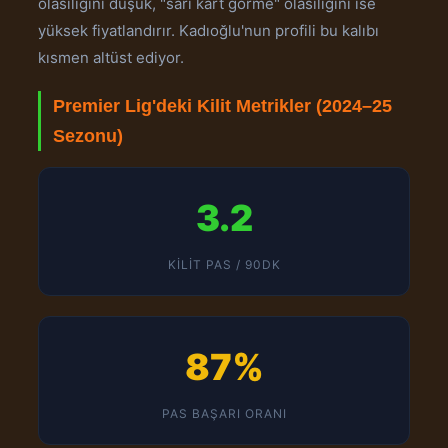
olasılığını düşük, "sarı kart görme" olasılığını ise
yüksek fiyatlandırır. Kadıoğlu'nun profili bu kalıbı
kısmen altüst ediyor.
Premier Lig'deki Kilit Metrikler (2024–25
Sezonu)
3.2
KILIT PAS / 90DK
87%
PAS BAŞARI ORANI