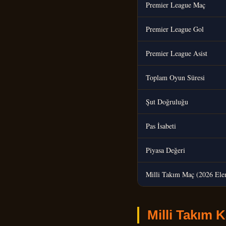
Premier League Maç
Premier League Gol
Premier League Asist
Toplam Oyun Süresi
Şut Doğruluğu
Pas İsabeti
Piyasa Değeri
Milli Takım Maç (2026 Ele
Milli Takım K