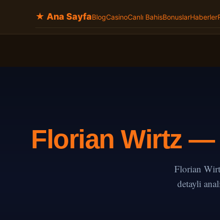
★ Ana Sayfa
Blog
Casino
Canlı Bahis
Bonuslar
Haberler
Florian Wirtz —
Florian Wi
detayli ana