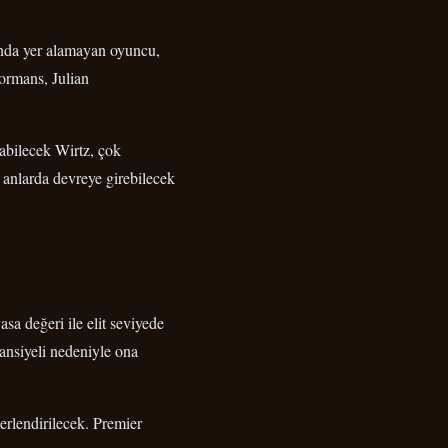
'nda yer alamayan oyuncu,
formans, Julian
abilecek Wirtz, çok
en anlarda devreye girebilecek
sa değeri ile elit seviyede
ansiyeli nedeniyle ona
erlendirilecek. Premier