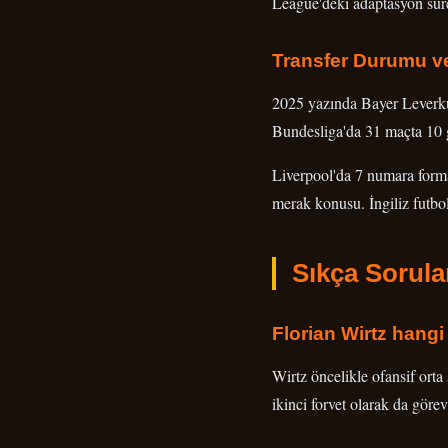
League'deki adaptasyon süre
Transfer Durumu v
2025 yazında Bayer Leverkus
Bundesliga'da 31 maçta 10 g
Liverpool'da 7 numara formas
merak konusu. İngiliz futbo
Sıkça Sorula
Florian Wirtz hang
Wirtz öncelikle ofansif orta
ikinci forvet olarak da göre