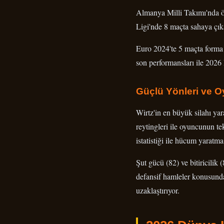
Almanya Milli Takımı'nda ö
Ligi'nde 8 maçta sahaya çıka
Euro 2024'te 5 maçta forma 
son performansları ile 202
Güçlü Yönleri ve O
Wirtz'in en büyük silahı yara
reytingleri ile oyuncunun te
istatistiği ile hücum yarat
Şut gücü (82) ve bitiricilik
defansif hamleler konusunda
uzaklaştırıyor.