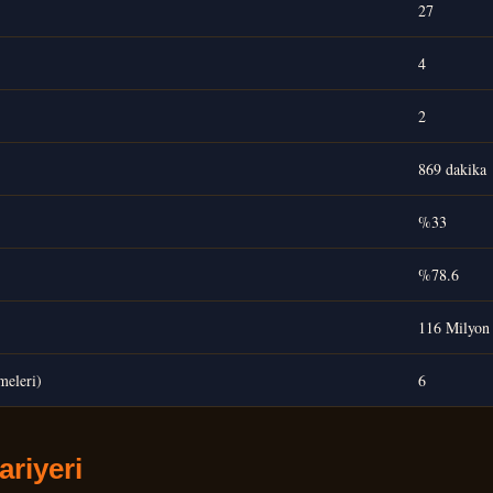
27
4
2
869 dakika
%33
%78.6
116 Milyon
meleri)
6
ariyeri