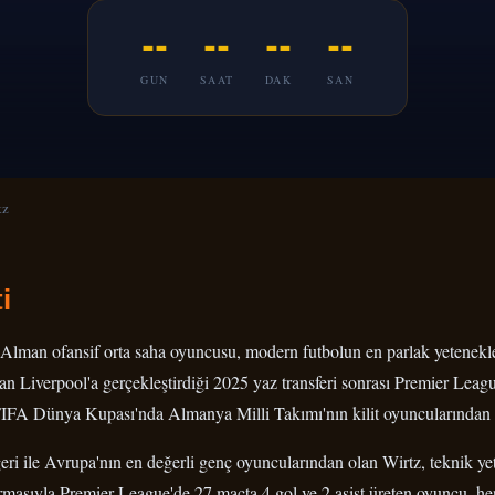
--
--
--
--
GUN
SAAT
DAK
SAN
tz
i
 Alman ofansif orta saha oyuncusu, modern futbolun en parlak yetenekle
an Liverpool'a gerçekleştirdiği 2025 yaz transferi sonrası Premier Leag
FIFA Dünya Kupası'nda Almanya Milli Takımı'nın kilit oyuncularından 
ri ile Avrupa'nın en değerli genç oyuncularından olan Wirtz, teknik yet
ormasıyla Premier League'de 27 maçta 4 gol ve 2 asist üreten oyuncu, he