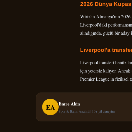
2026 Dünya Kupası'n
Wirtz'in Almanya'nın 2026 D
Liverpool'daki performansın
alındığında, güçlü bir ada
Liverpool'a transfer
Liverpool transferi henüz ta
için yetersiz kalıyor. Ancak
Premier League'in fiziksel t
Emre Akin
EA
Spor & Bahis Analisti | 10+ yil deneyim