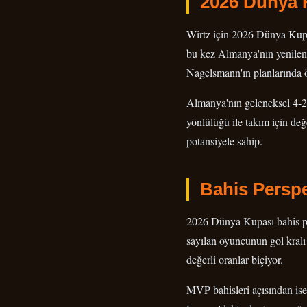
2026 Dünya K
Wirtz için 2026 Dünya Kupa
bu kez Almanya'nın yenilenm
Nagelsmann'ın planlarında ö
Almanya'nın geleneksel 4-2-
yönlülüğü ile takım için değe
potansiyele sahip.
Bahis Perspe
2026 Dünya Kupası bahis piya
sayılan oyuncunun gol kralı
değerli oranlar biçiyor.
MVP bahisleri açısından ise