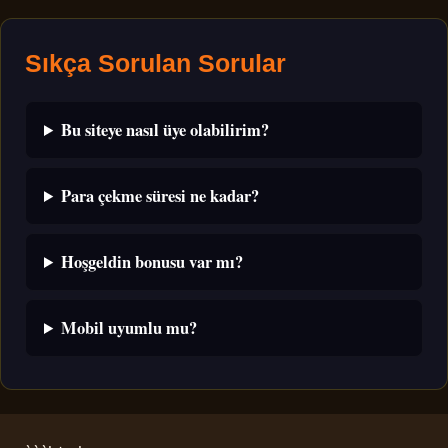
Sıkça Sorulan Sorular
Bu siteye nasıl üye olabilirim?
Para çekme süresi ne kadar?
Hoşgeldin bonusu var mı?
Mobil uyumlu mu?