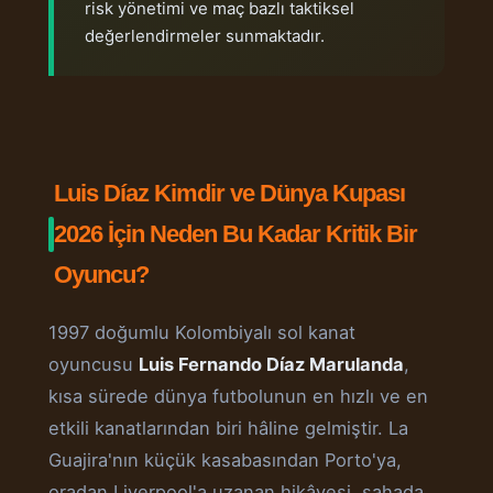
risk yönetimi ve maç bazlı taktiksel
değerlendirmeler sunmaktadır.
Luis Díaz Kimdir ve Dünya Kupası
2026 İçin Neden Bu Kadar Kritik Bir
Oyuncu?
1997 doğumlu Kolombiyalı sol kanat
oyuncusu
Luis Fernando Díaz Marulanda
,
kısa sürede dünya futbolunun en hızlı ve en
etkili kanatlarından biri hâline gelmiştir. La
Guajira'nın küçük kasabasından Porto'ya,
oradan Liverpool'a uzanan hikâyesi, sahada