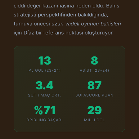
ciddi değer kazanmasına neden oldu. Bahis
stratejisti perspektifinden bakıldığında,
turnuva öncesi
uzun vadeli oyuncu bahisleri
için Díaz bir referans noktası oluşturuyor.
13
8
PL GOL (23-24)
ASIST (23-24)
3.4
87
ŞUT / MAÇ ORT.
SOFASCORE PUAN
%71
29
DRIBLING BAŞARI
MILLI GOL