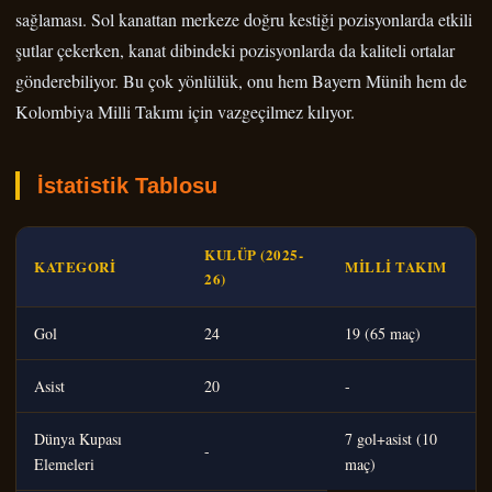
sağlaması. Sol kanattan merkeze doğru kestiği pozisyonlarda etkili
şutlar çekerken, kanat dibindeki pozisyonlarda da kaliteli ortalar
gönderebiliyor. Bu çok yönlülük, onu hem Bayern Münih hem de
Kolombiya Milli Takımı için vazgeçilmez kılıyor.
İstatistik Tablosu
KULÜP (2025-
KATEGORI
MILLI TAKIM
26)
Gol
24
19 (65 maç)
Asist
20
-
Dünya Kupası
7 gol+asist (10
-
Elemeleri
maç)