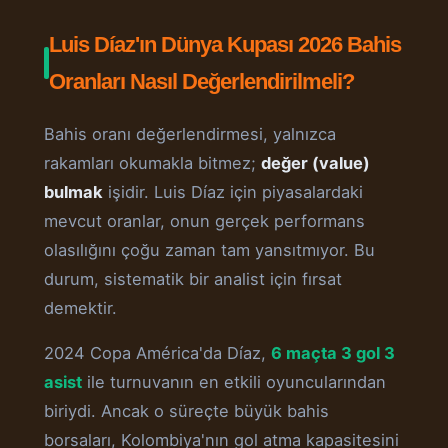
Luis Díaz'ın Dünya Kupası 2026 Bahis
Oranları Nasıl Değerlendirilmeli?
Bahis oranı değerlendirmesi, yalnızca
rakamları okumakla bitmez;
değer (value)
bulmak
işidir. Luis Díaz için piyasalardaki
mevcut oranlar, onun gerçek performans
olasılığını çoğu zaman tam yansıtmıyor. Bu
durum, sistematik bir analist için fırsat
demektir.
2024 Copa América'da Díaz,
6 maçta 3 gol 3
asist
ile turnuvanın en etkili oyuncularından
biriydi. Ancak o süreçte büyük bahis
borsaları, Kolombiya'nın gol atma kapasitesini