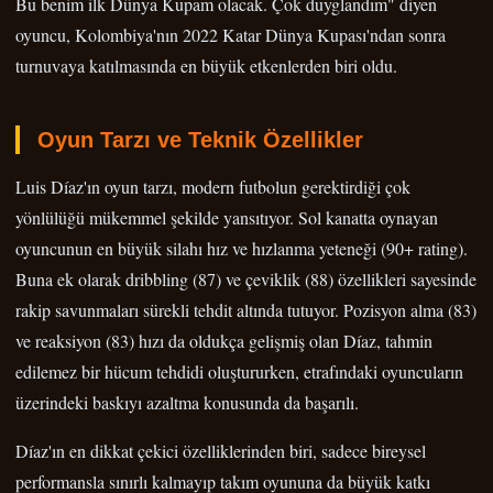
Bu benim ilk Dünya Kupam olacak. Çok duyglandım" diyen
oyuncu, Kolombiya'nın 2022 Katar Dünya Kupası'ndan sonra
turnuvaya katılmasında en büyük etkenlerden biri oldu.
Oyun Tarzı ve Teknik Özellikler
Luis Díaz'ın oyun tarzı, modern futbolun gerektirdiği çok
yönlülüğü mükemmel şekilde yansıtıyor. Sol kanatta oynayan
oyuncunun en büyük silahı hız ve hızlanma yeteneği (90+ rating).
Buna ek olarak dribbling (87) ve çeviklik (88) özellikleri sayesinde
rakip savunmaları sürekli tehdit altında tutuyor. Pozisyon alma (83)
ve reaksiyon (83) hızı da oldukça gelişmiş olan Díaz, tahmin
edilemez bir hücum tehdidi oluştururken, etrafındaki oyuncuların
üzerindeki baskıyı azaltma konusunda da başarılı.
Díaz'ın en dikkat çekici özelliklerinden biri, sadece bireysel
performansla sınırlı kalmayıp takım oyununa da büyük katkı