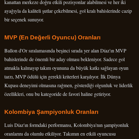
kanattan merkeze doğru etkili pozisyonlar alabilmesi ve her iki
ayağıyla da kaliteli şutlar çekebilmesi, gol kralı bahislerinde cazip
bir seçenek sunuyor.
MVP (En Değerli Oyuncu) Oranları
Ballon d'Or sıralamasında beşinci sırada yer alan Díaz'ın MVP
bahislerinde de önemli bir aday olması bekleniyor. Sadece gol
atmakla kalmayıp takım oyununa da büyük katkı sağlayan oyun
tarzı, MVP ödülü için gerekli kriterleri karşılıyor. İlk Dünya
Kupası deneyimi olmasına rağmen, gösterdiği olgunluk ve liderlik
özellikleri, onu bu kategoride de favori haline getiriyor.
Kolombiya Şampiyonluk Oranları
Luis Díaz'ın formdaki performansı, Kolombiya'nın şampiyonluk
oranlarını da olumlu etkiliyor. Takımın en etkili oyuncusu