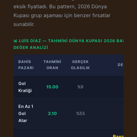
eksik fiyatladı. Bu pattern, 2026 Dünya
Kupası grup aşaması için benzer fırsatlar
sunabilir.
📊 LUIS DÍAZ — TAHMINI DÜNYA KUPASI 2026 BAHIS 
DEĞER ANALIZI
BAHIS
TAHMINI
GERÇEK
DEĞER 
PAZARI
ORAN
OLASILIK
Gol
15.00
%9
✅ Değ
Kraliği
En Az 1
Gol
2.10
%55
✅ Değ
Atar
Raxcasino