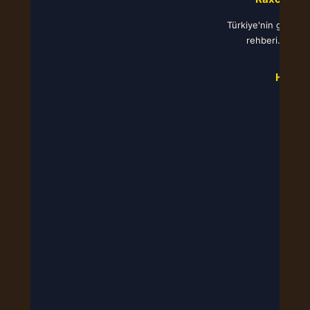
Türkiye'nin güvenil
rehberi. 18+ s
Hızlı L
Blo
Bonus
Rehb
Oyun
Casi
Canlı 
Black
Des