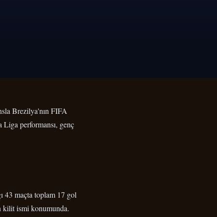
sla Brezilya'nın FIFA
La Liga performansı, genç
ğı 43 maçta toplam 17 gol
n kilit ismi konumunda.