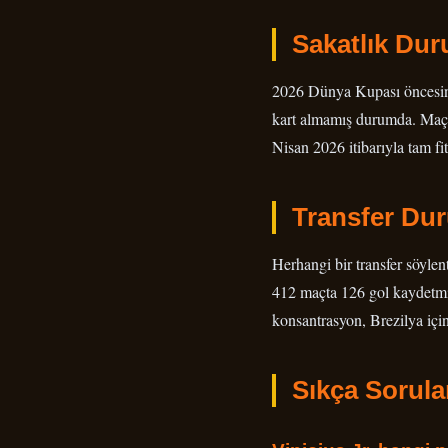
Sakatlık Dur
2026 Dünya Kupası öncesind
kart almamış durumda. Maç ba
Nisan 2026 itibarıyla tam fi
Transfer Dur
Herhangi bir transfer söylen
412 maçta 126 gol kaydetm
konsantrasyon, Brezilya için
Sıkça Sorula