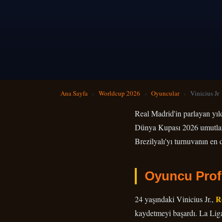
Ana Sayfa
›
Worldcup 2026
›
Oyuncular
›
Vinicius Jr
Real Madrid'in parlayan yıl
Dünya Kupası 2026 umutların
Brezilyalı'yı turnuvanın en 
Oyuncu Prof
R
24 yaşındaki Vinicius Jr.,
kaydetmeyi başardı. La Liga