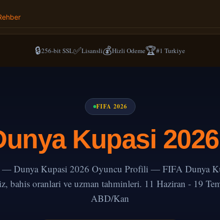
Rehber
🔒
✅
💰
🏆
256-bit SSL
Lisansli
Hizli Odeme
#1 Turkiye
FIFA 2026
Dunya Kupasi 2026
Jr — Dunya Kupasi 2026 Oyuncu Profili — FIFA Dunya K
liz, bahis oranlari ve uzman tahminleri. 11 Haziran - 19 
ABD/Kan