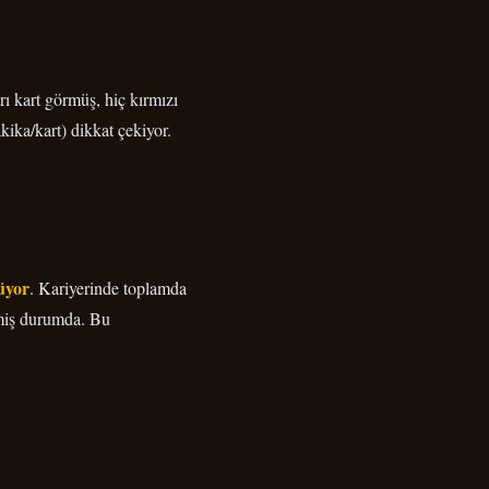
rı kart görmüş, hiç kırmızı
kika/kart) dikkat çekiyor.
üyor
. Kariyerinde toplamda
miş durumda. Bu