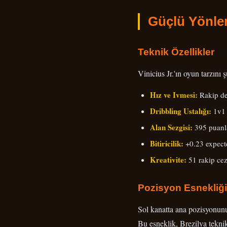
Güçlü Yönler
Teknik Özellikler
Vinicius Jr.'ın oyun tarzını ş
Hız ve Ivmesi:
Rakip de
Dribbling Ustalığı:
1v1 
Alan Sezgisi:
395 puanla
Bitiricilik:
+0.23 expect
Kreativite:
51 rakip cez
Pozisyon Esnekliği
Sol kanatta ana pozisyonunu
Bu esneklik, Brezilya teknik