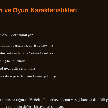
i ve Oyun Karakteristikleri
u özellikler tanımlıyor:
fansları parçalayacak üst düzey hız
durumlarında 56.57 ofansif endeks
 ligde 16. sırada
ed goal üstü performans
a sahası pasıyla oyun kurma yeteneği
 almasına rağmen, Vinicius Jr. merkez hücum ve sağ kanatta da etkili pe
 direktörü için değerli bir avantaj sunuyor.