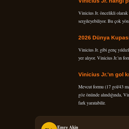
Vinicius Jr. hangi
Vinicius Jr. öncelikli olar
sergileyebiliyor. Bu çok yönl
2026 Dünya Kupası'
Vinicius Jr. gibi genç yıldı
yer alıyor. Vinicius Jr.'ın f
Vinicius Jr.'ın gol
Mevcut formu (17 gol/43 maç
göz önünde alındığında, Vini
fark yaratabilir.
Emre Akin