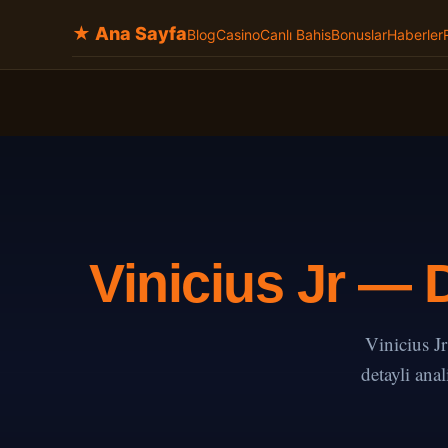
★ Ana Sayfa
Blog
Casino
Canlı Bahis
Bonuslar
Haberler
Vinicius Jr — 
Vinicius 
detayli ana