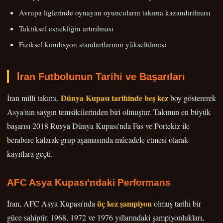
Avrupa liglerinde oynayan oyuncuların takıma kazandırılması
Taktiksel esnekliğin artırılması
Fiziksel kondisyon standartlarının yükseltilmesi
İran Futbolunun Tarihi ve Başarıları
Dünya Kupası tarihinde beş kez
İran milli takımı,
boy göstererek
Asya'nın saygın temsilcilerinden biri olmuştur. Takımın en büyük
başarısı 2018 Rusya Dünya Kupası'nda Fas ve Portekiz ile
berabere kalarak grup aşamasında mücadele etmesi olarak
kayıtlara geçti.
AFC Asya Kupası'ndaki Performans
üç kez şampiyon
İran, AFC Asya Kupası'nda
olmuş tarihi bir
güce sahiptir. 1968, 1972 ve 1976 yıllarındaki şampiyonlukları,