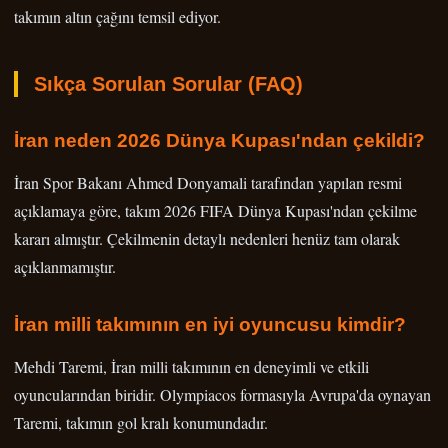
takımın altın çağını temsil ediyor.
Sıkça Sorulan Sorular (FAQ)
İran neden 2026 Dünya Kupası'ndan çekildi?
İran Spor Bakanı Ahmed Donyamali tarafından yapılan resmi
açıklamaya göre, takım 2026 FIFA Dünya Kupası'ndan çekilme
kararı almıştır. Çekilmenin detaylı nedenleri henüz tam olarak
açıklanmamıştır.
İran milli takımının en iyi oyuncusu kimdir?
Mehdi Taremi, İran milli takımının en deneyimli ve etkili
oyuncularından biridir. Olympiacos formasıyla Avrupa'da oynayan
Taremi, takımın gol kralı konumundadır.