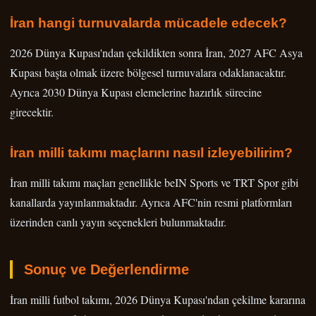
İran hangi turnuvalarda mücadele edecek?
2026 Dünya Kupası'ndan çekildikten sonra İran, 2027 AFC Asya
Kupası başta olmak üzere bölgesel turnuvalara odaklanacaktır.
Ayrıca 2030 Dünya Kupası elemelerine hazırlık sürecine
girecektir.
İran milli takımı maçlarını nasıl izleyebilirim?
İran milli takımı maçları genellikle beIN Sports ve TRT Spor gibi
kanallarda yayınlanmaktadır. Ayrıca AFC'nin resmi platformları
üzerinden canlı yayın seçenekleri bulunmaktadır.
Sonuç ve Değerlendirme
İran milli futbol takımı, 2026 Dünya Kupası'ndan çekilme kararına