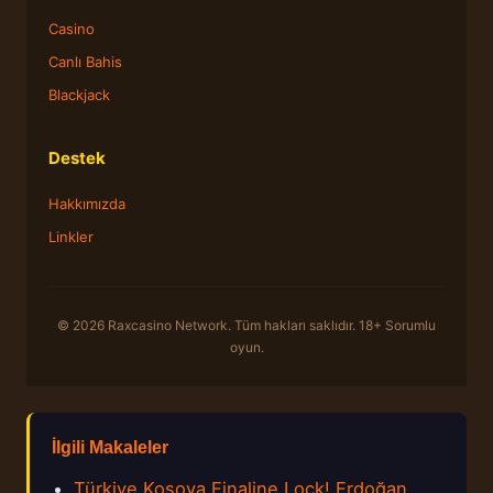
Casino
Canlı Bahis
Blackjack
Destek
Hakkımızda
Linkler
© 2026 Raxcasino Network. Tüm hakları saklıdır. 18+ Sorumlu
oyun.
İlgili Makaleler
Türkiye Kosova Finaline Lock! Erdoğan