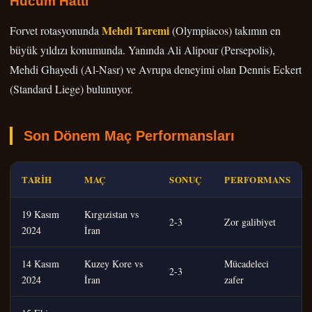
Hücum Hattı
Mehdi Taremi
Forvet rotasyonunda
(Olympiacos) takımın en
büyük yıldızı konumunda. Yanında Ali Alipour (Persepolis),
Mehdi Ghayedi (Al-Nasr) ve Avrupa deneyimi olan Dennis Eckert
(Standard Liege) bulunuyor.
Son Dönem Maç Performansları
TARIH
MAÇ
SONUÇ
PERFORMANS
19 Kasım
Kırgızistan vs
2-3
Zor galibiyet
2024
İran
14 Kasım
Kuzey Kore vs
Mücadeleci
2-3
2024
İran
zafer