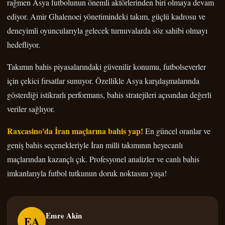
rağmen Asya futbolunun önemli aktörlerinden biri olmaya devam
ediyor. Amir Ghalenoei yönetimindeki takım, güçlü kadrosu ve
deneyimli oyuncularıyla gelecek turnuvalarda söz sahibi olmayı
hedefliyor.
Takımın bahis piyasalarındaki güvenilir konumu, futbolseverler
için çekici fırsatlar sunuyor. Özellikle Asya karşılaşmalarında
gösterdiği istikrarlı performans, bahis stratejileri açısından değerli
veriler sağlıyor.
Raxcasino'da İran maçlarına bahis yap!
En güncel oranlar ve
geniş bahis seçenekleriyle İran milli takımının heyecanlı
maçlarından kazançlı çık. Profesyonel analizler ve canlı bahis
imkanlarıyla futbol tutkunun doruk noktasını yaşa!
Emre Akin
EA