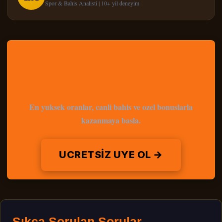
Spor & Bahis Analisti | 10+ yil deneyim
Hemen Bahis Yapmaya
Basla
En yuksek oranlar, canli bahis ve ozel bonuslarla
kazanmaya basla.
UCRETSIZ UYE OL →
Sıkça Sorulan Sorular