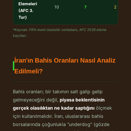
Elemeleri
10
7
2
(AFC 3.
Tur)
*Kaynak: FIFA resmi istatistik veritabanı, AFC 2026 eleme
kayıtları.
İran'ın Bahis Oranları Nasıl Analiz
Edilmeli?
Bahis oranları; bir takımın salt galip gelip
gelmeyeceğini değil,
piyasa beklentisinin
gerçek olasılıktan ne kadar saptığını
ölçmek
için kullanılmalıdır. İran, uluslararası bahis
borsalarında çoğunlukla "underdog" (gözde