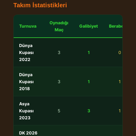
Takım İstatistikleri
Oynadığı
Turnuva
Galibiyet
Beraberlik
Maç
Dünya
Kupası
3
1
0
2022
Dünya
Kupası
3
1
1
2018
Asya
Kupası
5
3
1
2023
DK 2026