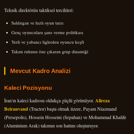
Teknik direktörün taktiksel tercihleri:
Saldırgan ve hızlı oyun tarzı
Genç oyunculara şans verme politikası
Yerli ve yabancı liglerden oyuncu keşfi
Takım ruhunu öne çıkaran grup dinamiği
Mevcut Kadro Analizi
Kaleci Pozisyonu
Alireza
İran'ın kaleci kadrosu oldukça güçlü görünüyor.
Beiranvand
(Tractor) başta olmak üzere, Payam Niazmand
(Persepolis), Hossein Hosseini (Sepahan) ve Mohammad Khalife
(Aluminium Arak) takımın son hattını oluşturuyor.