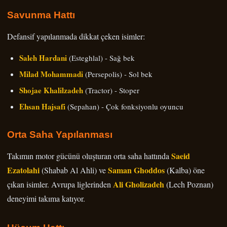
Savunma Hattı
Defansif yapılanmada dikkat çeken isimler:
Saleh Hardani
(Esteghlal) - Sağ bek
Milad Mohammadi
(Persepolis) - Sol bek
Shojae Khalilzadeh
(Tractor) - Stoper
Ehsan Hajsafi
(Sepahan) - Çok fonksiyonlu oyuncu
Orta Saha Yapılanması
Saeid
Takımın motor gücünü oluşturan orta saha hattında
Ezatolahi
Saman Ghoddos
(Shabab Al Ahli) ve
(Kalba) öne
Ali Gholizadeh
çıkan isimler. Avrupa liglerinden
(Lech Poznan)
deneyimi takıma katıyor.