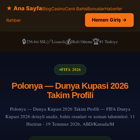
★ Ana Sayfa
Blog
Casino
Canlı Bahis
Bonuslar
Haberler
Hemen Giriş →
Rehber
🔒
✅
💰
🏆
256-bit SSL
Lisansli
Hizli Odeme
#1 Turkiye
FIFA 2026
Polonya — Dunya Kupasi 2026
Takim Profili
Polonya — Dunya Kupasi 2026 Takim Profili — FIFA Dunya
Kupasi 2026 detayli analiz, bahis oranlari ve uzman tahminleri. 11
Haziran - 19 Temmuz 2026, ABD/Kanada/M