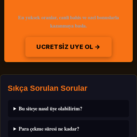
Basla
En yuksek oranlar, canli bahis ve ozel bonuslarla
kazanmaya basla.
UCRETSIZ UYE OL →
Sıkça Sorulan Sorular
Bu siteye nasıl üye olabilirim?
Para çekme süresi ne kadar?