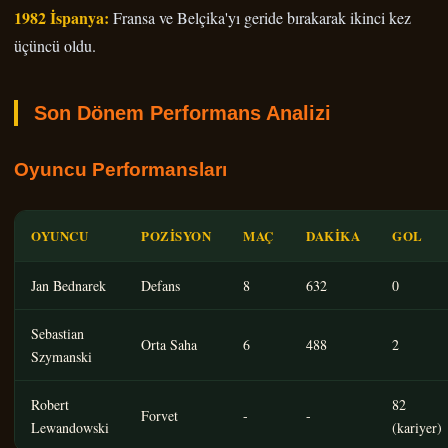
1982 İspanya:
Fransa ve Belçika'yı geride bırakarak ikinci kez
üçüncü oldu.
Son Dönem Performans Analizi
Oyuncu Performansları
OYUNCU
POZISYON
MAÇ
DAKIKA
GOL
Jan Bednarek
Defans
8
632
0
Sebastian
Orta Saha
6
488
2
Szymanski
Robert
82
Forvet
-
-
Lewandowski
(kariyer)